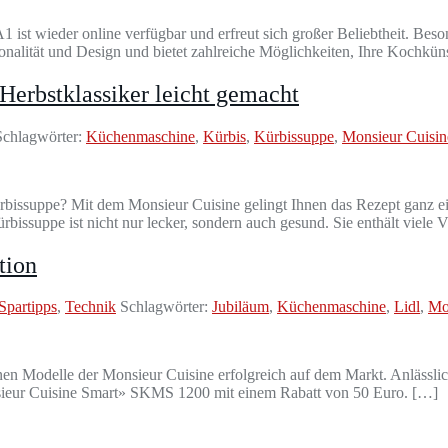
t wieder online verfügbar und erfreut sich großer Beliebtheit. Beson
alität und Design und bietet zahlreiche Möglichkeiten, Ihre Kochküns
Herbstklassiker leicht gemacht
chlagwörter:
Küchenmaschine
,
Kürbis
,
Kürbissuppe
,
Monsieur Cuisin
 Kürbissuppe? Mit dem Monsieur Cuisine gelingt Ihnen das Rezept ganz e
issuppe ist nicht nur lecker, sondern auch gesund. Sie enthält viele 
tion
Spartipps
,
Technik
Schlagwörter:
Jubiläum
,
Küchenmaschine
,
Lidl
,
Mo
enen Modelle der Monsieur Cuisine erfolgreich auf dem Markt. Anlässlic
nsieur Cuisine Smart» SKMS 1200 mit einem Rabatt von 50 Euro. […]