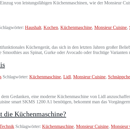
m Einzug von leistungsfähigen Küchenmaschinen, wie der Monsieur Cui
chlagwörter:
Haushalt
,
Kochen
,
Küchenmaschine
,
Monsieur Cuisine
,
tifunktionales Küchengerät, das sich in den letzten Jahren großer Be
Smoothies aus Spinat, Gurke oder Avocado oder fruchtige Varianten 
is
s
Schlagwörter:
Küchenmaschine
,
Lidl
,
Monsieur Cuisine
,
Schnäppch
mit dem Gedanken, eine moderne Küchenmaschine von Lidl anzuschaffen, 
r Cuisine smart SKMS 1200 A1 benötigen, bekommt man das Vorgäng
ist die Küchenmaschine?
Technik
Schlagwörter:
Küchenmaschine
,
Monsieur Cuisine
,
Monsieur 