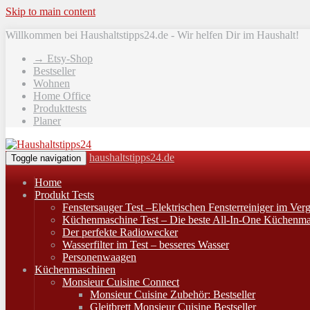
Skip to main content
Willkommen bei Haushaltstipps24.de - Wir helfen Dir im Haushalt!
→ Etsy-Shop
Bestseller
Wohnen
Home Office
Produkttests
Planer
haushaltstipps24.de
Toggle navigation
Home
Produkt Tests
Fenstersauger Test –Elektrischen Fensterreiniger im Verg
Küchenmaschine Test – Die beste All-In-One Küchenma
Der perfekte Radiowecker
Wasserfilter im Test – besseres Wasser
Personenwaagen
Küchenmaschinen
Monsieur Cuisine Connect
Monsieur Cuisine Zubehör: Bestseller
Gleitbrett Monsieur Cuisine Bestseller