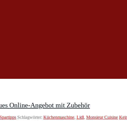
es Online-Angebot mit Zubehör
Spartipps
Schlagwörter:
Küchenmaschine
,
Lidl
,
Monsieur Cuisine
Kei