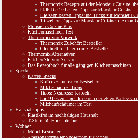
Thermomix Rezepte auf der Monsieur Cuisine ü
Lidl: Die 10 besten Tipps zur Monsieur Cuisine
Die zehn besten Tipps und Tricks zur Monsieur 
10 weitere Tipps zur Monsieur Cuisine, die man 
Monsieur Cuisine Plus
Küchenmaschinen Test
Thermomix von Vorwerk
Thermomix Zubehör: Bestseller
Gleitbrett für Thermomix Bestseller
Thermomix Alternativen
KitchenAid von Artisan
Das Rezeptbuch für alle gängigen Küchenmaschinen
Specials
Kaffee Special
Kaffeevollautmaten Bestseller
Milchschäumer Tipps
Tipps: Nespresso Kapseln
Die 9 besten Tipps für einen perfekten Kaffee-Ge
Milchaufschäumer im Test
Haushaltstipps
Plastikfrei im nachhaltigen Haushalt
T-Shirts für Haushaltsfans
Wohnen
Möbel Bestseller
Amazons virtueller Showroom für Möbel