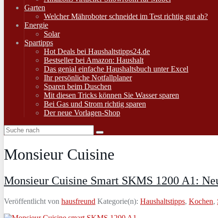
Garten
Welcher Mähroboter schneidet im Test richtig gut ab?
Energie
Solar
Spartipps
Hot Deals bei Haushaltstipps24.de
Bestseller bei Amazon: Haushalt
Das genial einfache Haushaltsbuch unter Excel
Ihr persönliche Notfallplaner
Sparen beim Duschen
Mit diesen Tricks können Sie Wasser sparen
Bei Gas und Strom richtig sparen
Der neue Vorlagen-Shop
Monsieur Cuisine
Monsieur Cuisine Smart SKMS 1200 A1: Neu
Veröffentlicht von
hausfreund
Kategorie(n):
Haushaltstipps
,
Kochen
,