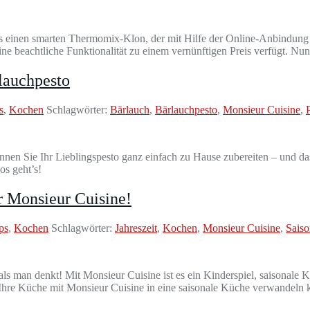
mals einen smarten Thermomix-Klon, der mit Hilfe der Online-Anbindu
ine beachtliche Funktionalität zu einem vernünftigen Preis verfügt. 
lauchpesto
s
,
Kochen
Schlagwörter:
Bärlauch
,
Bärlauchpesto
,
Monsieur Cuisine
,
en Sie Ihr Lieblingspesto ganz einfach zu Hause zubereiten – und das 
os geht’s!
r Monsieur Cuisine!
ps
,
Kochen
Schlagwörter:
Jahreszeit
,
Kochen
,
Monsieur Cuisine
,
Saiso
ls man denkt! Mit Monsieur Cuisine ist es ein Kinderspiel, saisonale Kö
ie Ihre Küche mit Monsieur Cuisine in eine saisonale Küche verwandeln