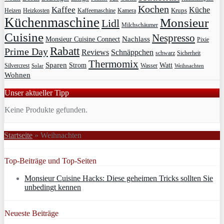
Kochen
Kaffee
Küche
Krups
Heizkosten
Heizen
Kaffeemaschine
Kamera
Küchenmaschine
Monsieur
Lidl
Milchschäumer
Cuisine
Nespresso
Nachlass
Monsieur Cuisine Connect
Pixie
Rabatt
Prime Day
Reviews
Schnäppchen
Sicherheit
schwarz
Thermomix
Sparen
Strom
Watt
Silvercrest
Wasser
Solar
Weihnachten
Wohnen
Unser aktueller Tipp
Keine Produkte gefunden.
Startseite
»
Weihnachten
Top-Beiträge und Top-Seiten
Monsieur Cuisine Hacks: Diese geheimen Tricks sollten Sie
unbedingt kennen
Neueste Beiträge