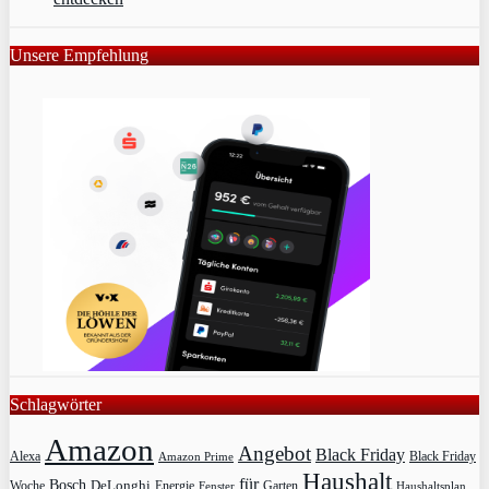
Unsere Empfehlung
Schlagwörter
Amazon
Angebot
Black Friday
Alexa
Black Friday
Amazon Prime
Haushalt
für
Bosch
DeLonghi
Garten
Woche
Energie
Fenster
Haushaltsplan