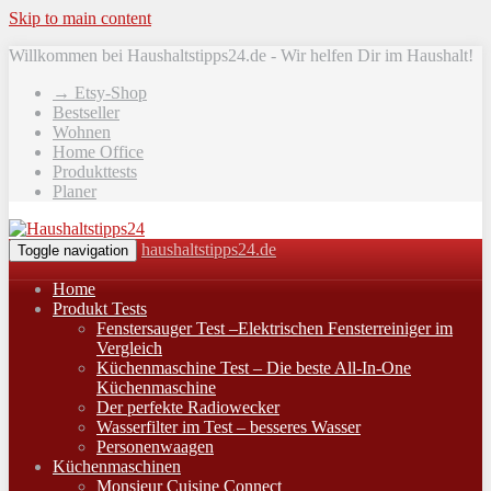
Skip to main content
Willkommen bei Haushaltstipps24.de - Wir helfen Dir im Haushalt!
→ Etsy-Shop
Bestseller
Wohnen
Home Office
Produkttests
Planer
haushaltstipps24.de
Toggle navigation
Home
Produkt Tests
Fenstersauger Test –Elektrischen Fensterreiniger im
Vergleich
Küchenmaschine Test – Die beste All-In-One
Küchenmaschine
Der perfekte Radiowecker
Wasserfilter im Test – besseres Wasser
Personenwaagen
Küchenmaschinen
Monsieur Cuisine Connect