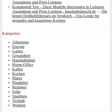
Ausstattung und Preis-Leistung
Kontaktgrill Test – Diese Modelle überzeugen in Leistung,
Ausstattung und Preis-Leistung - haushaltstipps24.de
zu
Die
besten Heißluftfritteusen im Vergleich – Top-Geräte für
gesundes und knuspriges Kochen
Kategorien
Allgemein
Energie
Garten
Gesundheit
Haushaltstipps
Home-Office
Kaffee
Kochen
Planer
Plastikfrei
Reinigen
Solar
Spartipps
Technik
Wohnen