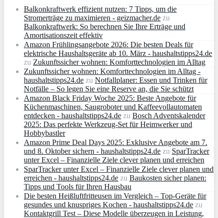
Balkonkraftwerk effizient nutzen: 7 Tipps, um die
Stromerträge zu maximieren - geizmacher.de
zu
Balkonkraftwerk: So berechnen Sie Ihre Erträge und
Amortisationszeit effektiv
Amazon Frühlingsangebote 2026: Die besten Deals für
elektrische Haushaltsgeräte ab 10. März - haushaltstipps24.de
zu
Zukunftssicher wohnen: Komforttechnologien im Alltag
Zukunftssicher wohnen: Komforttechnologien im Alltag -
haushaltstipps24.de
zu
Notfallplaner: Essen und Trinken für
Notfälle – So legen Sie eine Reserve an, die Sie schützt
Amazon Black Friday Woche 2025: Beste Angebote für
Küchenmaschinen, Saugroboter und Kaffeevollautomaten
entdecken - haushaltstipps24.de
zu
Bosch Adventskalender
2025: Das perfekte Werkzeug-Set für Heimwerker und
Hobbybastler
Amazon Prime Deal Days 2025: Exklusive Angebote am 7.
und 8. Oktober sichern - haushaltstipps24.de
zu
SparTracker
unter Excel – Finanzielle Ziele clever planen und erreichen
SparTracker unter Excel – Finanzielle Ziele clever planen und
erreichen - haushaltstipps24.de
zu
Baukosten sicher planen:
Tipps und Tools für Ihren Hausbau
Die besten Heißluftfritteusen im Vergleich – Top-Geräte für
gesundes und knuspriges Kochen - haushaltstipps24.de
zu
Kontaktgrill Test – Diese Modelle überzeugen in Leistung,