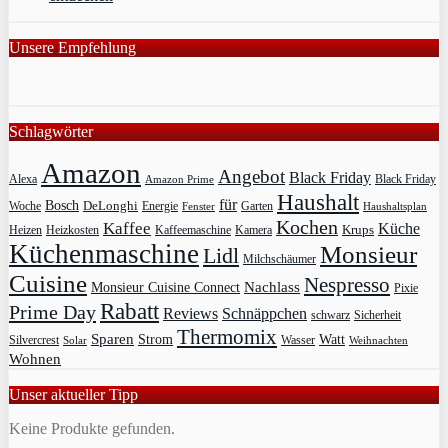
Unsere Empfehlung
Schlagwörter
Amazon
Angebot
Black Friday
Alexa
Black Friday
Amazon Prime
Haushalt
für
Bosch
DeLonghi
Garten
Woche
Energie
Fenster
Haushaltsplan
Kochen
Kaffee
Küche
Krups
Heizkosten
Heizen
Kaffeemaschine
Kamera
Küchenmaschine
Monsieur
Lidl
Milchschäumer
Cuisine
Nespresso
Nachlass
Monsieur Cuisine Connect
Pixie
Rabatt
Prime Day
Reviews
Schnäppchen
Sicherheit
schwarz
Thermomix
Sparen
Strom
Watt
Silvercrest
Wasser
Solar
Weihnachten
Wohnen
Unser aktueller Tipp
Keine Produkte gefunden.