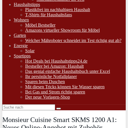
Haushaltstipps
Plastikfrei im nachhaltigen Haushalt
T-Shirts für Haushaltsfans
Wohnen
Möbel Bestseller
Amazons virtueller Showroom für Möbel
Garten
Welcher Mähroboter schneidet im Test richtig gut ab?
Energie
Solar
Spartipps
Hot Deals bei Haushaltstipps24.de
Bestseller bei Amazon: Haushalt
Das genial einfache Haushaltsbuch unter Excel
Ihr persönliche Notfallplaner
Sparen beim Duschen
Mit diesen Tricks können Sie Wasser sparen
Bei Gas und Strom richtig sparen
Der neue Vorlagen-Shop
Monsieur Cuisine Smart SKMS 1200 A1:
Neues Online-Angebot mit Zubehör