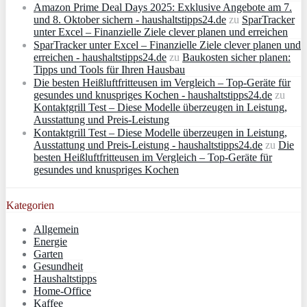
Amazon Prime Deal Days 2025: Exklusive Angebote am 7.
und 8. Oktober sichern - haushaltstipps24.de
zu
SparTracker
unter Excel – Finanzielle Ziele clever planen und erreichen
SparTracker unter Excel – Finanzielle Ziele clever planen und
erreichen - haushaltstipps24.de
zu
Baukosten sicher planen:
Tipps und Tools für Ihren Hausbau
Die besten Heißluftfritteusen im Vergleich – Top-Geräte für
gesundes und knuspriges Kochen - haushaltstipps24.de
zu
Kontaktgrill Test – Diese Modelle überzeugen in Leistung,
Ausstattung und Preis-Leistung
Kontaktgrill Test – Diese Modelle überzeugen in Leistung,
Ausstattung und Preis-Leistung - haushaltstipps24.de
zu
Die
besten Heißluftfritteusen im Vergleich – Top-Geräte für
gesundes und knuspriges Kochen
Kategorien
Allgemein
Energie
Garten
Gesundheit
Haushaltstipps
Home-Office
Kaffee