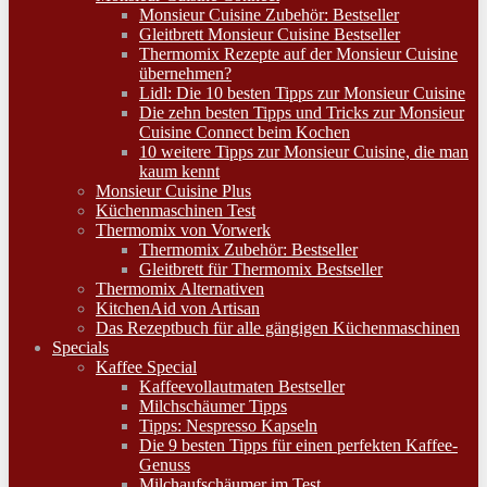
Monsieur Cuisine Zubehör: Bestseller
Gleitbrett Monsieur Cuisine Bestseller
Thermomix Rezepte auf der Monsieur Cuisine
übernehmen?
Lidl: Die 10 besten Tipps zur Monsieur Cuisine
Die zehn besten Tipps und Tricks zur Monsieur
Cuisine Connect beim Kochen
10 weitere Tipps zur Monsieur Cuisine, die man
kaum kennt
Monsieur Cuisine Plus
Küchenmaschinen Test
Thermomix von Vorwerk
Thermomix Zubehör: Bestseller
Gleitbrett für Thermomix Bestseller
Thermomix Alternativen
KitchenAid von Artisan
Das Rezeptbuch für alle gängigen Küchenmaschinen
Specials
Kaffee Special
Kaffeevollautmaten Bestseller
Milchschäumer Tipps
Tipps: Nespresso Kapseln
Die 9 besten Tipps für einen perfekten Kaffee-
Genuss
Milchaufschäumer im Test