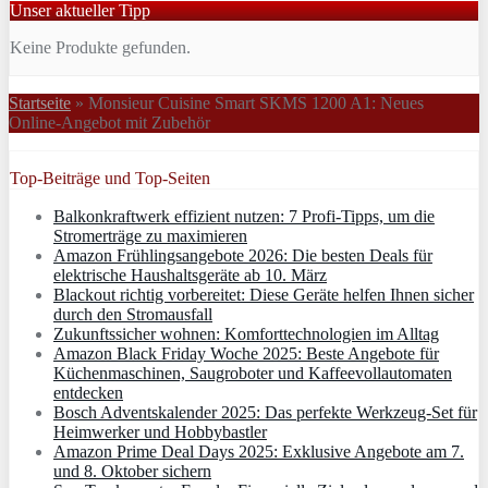
Unser aktueller Tipp
Keine Produkte gefunden.
Startseite
»
Monsieur Cuisine Smart SKMS 1200 A1: Neues
Online-Angebot mit Zubehör
Top-Beiträge und Top-Seiten
Balkonkraftwerk effizient nutzen: 7 Profi-Tipps, um die
Stromerträge zu maximieren
Amazon Frühlingsangebote 2026: Die besten Deals für
elektrische Haushaltsgeräte ab 10. März
Blackout richtig vorbereitet: Diese Geräte helfen Ihnen sicher
durch den Stromausfall
Zukunftssicher wohnen: Komforttechnologien im Alltag
Amazon Black Friday Woche 2025: Beste Angebote für
Küchenmaschinen, Saugroboter und Kaffeevollautomaten
entdecken
Bosch Adventskalender 2025: Das perfekte Werkzeug-Set für
Heimwerker und Hobbybastler
Amazon Prime Deal Days 2025: Exklusive Angebote am 7.
und 8. Oktober sichern