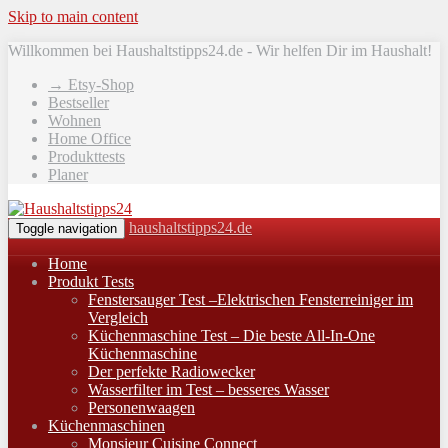
Skip to main content
Willkommen bei Haushaltstipps24.de - Wir helfen Dir im Haushalt!
→ Etsy-Shop
Bestseller
Wohnen
Home Office
Produkttests
Planer
haushaltstipps24.de
Toggle navigation
Home
Produkt Tests
Fenstersauger Test –Elektrischen Fensterreiniger im
Vergleich
Küchenmaschine Test – Die beste All-In-One
Küchenmaschine
Der perfekte Radiowecker
Wasserfilter im Test – besseres Wasser
Personenwaagen
Küchenmaschinen
Monsieur Cuisine Connect