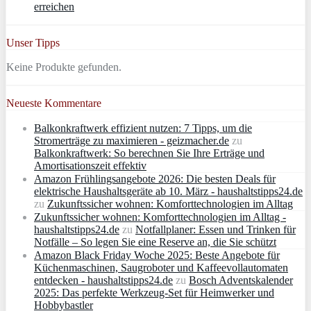
erreichen
Unser Tipps
Keine Produkte gefunden.
Neueste Kommentare
Balkonkraftwerk effizient nutzen: 7 Tipps, um die
Stromerträge zu maximieren - geizmacher.de
zu
Balkonkraftwerk: So berechnen Sie Ihre Erträge und
Amortisationszeit effektiv
Amazon Frühlingsangebote 2026: Die besten Deals für
elektrische Haushaltsgeräte ab 10. März - haushaltstipps24.de
zu
Zukunftssicher wohnen: Komforttechnologien im Alltag
Zukunftssicher wohnen: Komforttechnologien im Alltag -
haushaltstipps24.de
zu
Notfallplaner: Essen und Trinken für
Notfälle – So legen Sie eine Reserve an, die Sie schützt
Amazon Black Friday Woche 2025: Beste Angebote für
Küchenmaschinen, Saugroboter und Kaffeevollautomaten
entdecken - haushaltstipps24.de
zu
Bosch Adventskalender
2025: Das perfekte Werkzeug-Set für Heimwerker und
Hobbybastler