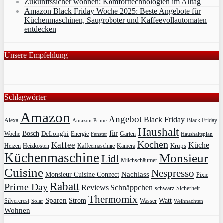
Zukunftssicher wohnen: Komforttechnologien im Alltag
Amazon Black Friday Woche 2025: Beste Angebote für
Küchenmaschinen, Saugroboter und Kaffeevollautomaten
entdecken
Unsere Empfehlung
Schlagwörter
Amazon
Angebot
Black Friday
Alexa
Black Friday
Amazon Prime
Haushalt
für
Bosch
DeLonghi
Garten
Woche
Energie
Fenster
Haushaltsplan
Kochen
Kaffee
Küche
Krups
Heizkosten
Heizen
Kaffeemaschine
Kamera
Küchenmaschine
Monsieur
Lidl
Milchschäumer
Cuisine
Nespresso
Nachlass
Monsieur Cuisine Connect
Pixie
Rabatt
Prime Day
Reviews
Schnäppchen
Sicherheit
schwarz
Thermomix
Sparen
Strom
Watt
Silvercrest
Wasser
Solar
Weihnachten
Wohnen