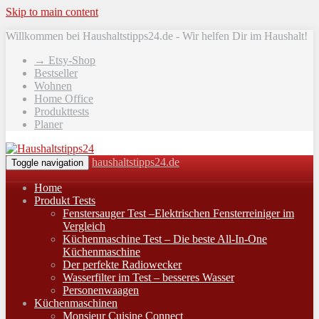
Skip to main content
Willkommen bei Haushaltstipps24.de - Wir helfen Dir im Haushalt!
→ Etsy-Shop
Bestseller
Wohnen
Home Office
Produkttests
Planer
haushaltstipps24.de
Toggle navigation
Home
Produkt Tests
Fenstersauger Test –Elektrischen Fensterreiniger im
Vergleich
Küchenmaschine Test – Die beste All-In-One
Küchenmaschine
Der perfekte Radiowecker
Wasserfilter im Test – besseres Wasser
Personenwaagen
Küchenmaschinen
Monsieur Cuisine Connect