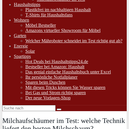
Haushaltstipps
Plastikfrei im nachhaltigen Haushalt
T-Shirts für Haushaltsfans
Wohnen
Möbel Bestseller
Amazons virtueller Showroom für Möbel
Garten
Welcher Mähroboter schneidet im Test richtig gut ab?
Energie
Solar
Spartipps
Hot Deals bei Haushaltstipps24.de
Bestseller bei Amazon: Haushalt
Das genial einfache Haushaltsbuch unter Excel
Ihr persönliche Notfallplaner
Sparen beim Duschen
Mit diesen Tricks können Sie Wasser sparen
Bei Gas und Strom richtig sparen
Der neue Vorlagen-Shop
Milchaufschäumer im Test: welche Technik
liefert den besten Milchschaum?