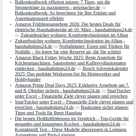
Balkonkraftwerk effizient nutzen: 7 Tipps, um die
Stromerträge zu maximieren - geizmacher.de
zu
Balkonkraftwerk: So berechnen Sie Ihre Erträge und
Amortisationszeit effektiv
Amazon Frühlingsangebote 2026: Die besten Deals für
elektrische Haushaltsgeräte ab 10. März - haushaltstipps24.de
zu
Zukunftssicher wohnen: Komforttechnologien im Alltag
Zukunftssicher wohnen: Komforttechnologien im Alltag -
haushaltstipps24.de
zu
Notfallplaner: Essen und Trinken für
Notfälle – So legen Sie eine Reserve an, die Sie schützt
Amazon Black Friday Woche 2025: Beste Angebote für
Küchenmaschinen, Saugroboter und Kaffeevollautomaten
entdecken - haushaltstipps24.de
zu
Bosch Adventskalender
2025: Das perfekte Werkzeug-Set für Heimwerker und
Hobbybastler
Amazon Prime Deal Days 2025: Exklusive Angebote am 7.
und 8. Oktober sichern - haushaltstipps24.de
zu
SparTracker
unter Excel – Finanzielle Ziele clever planen und erreichen
SparTracker unter Excel – Finanzielle Ziele clever planen und
erreichen - haushaltstipps24.de
zu
Baukosten sicher planen:
Tipps und Tools für Ihren Hausbau
Die besten Heißluftfritteusen im Vergleich – Top-Geräte für
gesundes und knuspriges Kochen - haushaltstipps24.de
zu
Kontaktgrill Test – Diese Modelle überzeugen in Leistung,
Ausstattung und Preis-Leistung