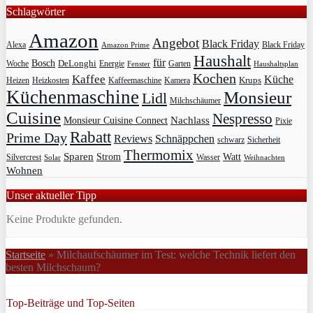
Schlagwörter
Amazon
Angebot
Black Friday
Alexa
Black Friday
Amazon Prime
Haushalt
für
Bosch
DeLonghi
Garten
Woche
Energie
Fenster
Haushaltsplan
Kochen
Kaffee
Küche
Krups
Heizkosten
Heizen
Kaffeemaschine
Kamera
Küchenmaschine
Monsieur
Lidl
Milchschäumer
Cuisine
Nespresso
Nachlass
Monsieur Cuisine Connect
Pixie
Rabatt
Prime Day
Reviews
Schnäppchen
Sicherheit
schwarz
Thermomix
Sparen
Strom
Watt
Silvercrest
Wasser
Solar
Weihnachten
Wohnen
Unser aktueller Tipp
Keine Produkte gefunden.
Startseite
»
Milchaufschäumer im Test: welche Technik liefert den
besten Milchschaum?
Top-Beiträge und Top-Seiten