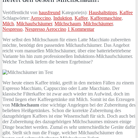
Veröffentlicht von
hausfreund
Kategorie(n):
Haushaltstipps
,
Kaffee
Schlagwörter:
Aeroccino
,
Induktion
,
Kaffee
,
Kaffeemaschine
,
Milch
,
Milchaufschäumer
,
Milchschaum
,
Milchschäumer
,
Nespresso
,
Nespresso Aeroccino
1 Kommentar
Wer selbst den Milchschaum für einen Latte Macchiato zubereiten
möchte, benötigt den passenden Milchaufschäumer. Das Angebot
reicht vom manuellen Milchschäumer, über eine batteriebetriebene
Variante bis hin zum professionellen Induktions-Milchaufschäumer.
Welche Technik liefern die besten Ergebnisse?
Wer heute einen Kaffee trinkt, greift in den meisten Fällen zu einem
Espresso Macchiato, Cappuccino oder Latte Macchiato. Der
klassische Filterkaffee ist zwar auch wieder im Aufwind, doch im
Trend liegen eher Kaffeegetränke mit Milch. Somit ist das Erzeugen
von
Milchschaum
eine wichtige Angelegen bei der Zubereitung des
beliebten Heißgetränkes. Schon die korrekte Zubereitung des
dazugehörigen Kaffees ist eine Wissenschaft für sich. Doch auch bei
der Zubereitung des dazugehörigen Milchschaumes müssen einige
Dinge beachtet werden. Zumal es sehr unterschiedliche Geräte dafür
gibt. Stellt sich nun die Frage, welcher Milchaufschäumer den