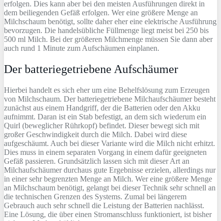
erfolgen. Dies kann aber bei den meisten Ausführungen direkt in
dem beiliegenden Gefäß erfolgen. Wer eine größere Menge an
Milchschaum benötigt, sollte daher eher eine elektrische Ausführung
bevorzugen. Die handelsübliche Füllmenge liegt meist bei 250 bis
500 ml Milch. Bei der größeren Milchmenge müssen Sie dann aber
auch rund 1 Minute zum Aufschäumen einplanen.
Der batteriegetriebene Aufschäumer
Hierbei handelt es sich eher um eine Behelfslösung zum Erzeugen
von Milchschaum. Der batteriegetriebene Milchaufschäumer besteht
zunächst aus einem Handgriff, der die Batterien oder den Akku
aufnimmt. Daran ist ein Stab befestigt, an dem sich wiederum ein
Quirl (beweglicher Rührkopf) befindet. Dieser bewegt sich mit
großer Geschwindigkeit durch die Milch. Dabei wird diese
aufgeschäumt. Auch bei dieser Variante wird die Milch nicht erhitzt.
Dies muss in einem separaten Vorgang in einem dafür geeigneten
Gefäß passieren. Grundsätzlich lassen sich mit dieser Art an
Milchaufschäumer durchaus gute Ergebnisse erzielen, allerdings nur
in einer sehr begrenzten Menge an Milch. Wer eine größere Menge
an Milchschaum benötigt, gelangt bei dieser Technik sehr schnell an
die technischen Grenzen des Systems. Zumal bei längerem
Gebrauch auch sehr schnell die Leistung der Batterien nachlässt.
Eine Lösung, die über einen Stromanschluss funktioniert, ist bisher