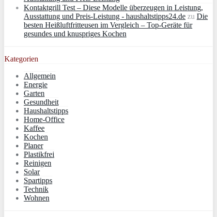
Kontaktgrill Test – Diese Modelle überzeugen in Leistung,
Ausstattung und Preis-Leistung - haushaltstipps24.de
zu
Die
besten Heißluftfritteusen im Vergleich – Top-Geräte für
gesundes und knuspriges Kochen
Kategorien
Allgemein
Energie
Garten
Gesundheit
Haushaltstipps
Home-Office
Kaffee
Kochen
Planer
Plastikfrei
Reinigen
Solar
Spartipps
Technik
Wohnen