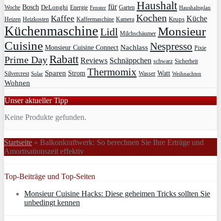
Haushalt
für
Bosch
DeLonghi
Garten
Woche
Energie
Fenster
Haushaltsplan
Kochen
Kaffee
Küche
Krups
Heizkosten
Heizen
Kaffeemaschine
Kamera
Küchenmaschine
Monsieur
Lidl
Milchschäumer
Cuisine
Nespresso
Nachlass
Monsieur Cuisine Connect
Pixie
Rabatt
Prime Day
Reviews
Schnäppchen
Sicherheit
schwarz
Thermomix
Sparen
Strom
Watt
Silvercrest
Wasser
Solar
Weihnachten
Wohnen
Unser aktueller Tipp
Keine Produkte gefunden.
Startseite
»
Balkonkraftwerk: So berechnen Sie Ihre Erträge und
Amortisationszeit effektiv
Top-Beiträge und Top-Seiten
Monsieur Cuisine Hacks: Diese geheimen Tricks sollten Sie
unbedingt kennen