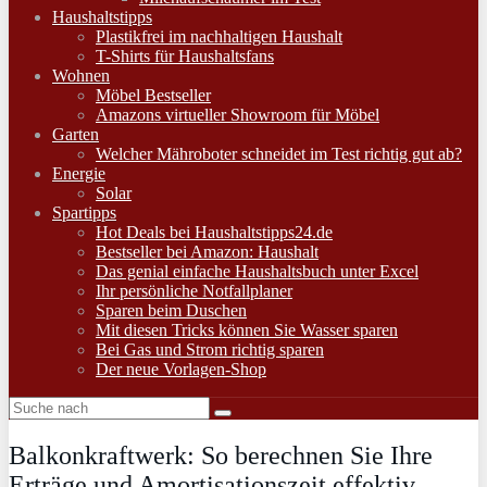
Haushaltstipps
Plastikfrei im nachhaltigen Haushalt
T-Shirts für Haushaltsfans
Wohnen
Möbel Bestseller
Amazons virtueller Showroom für Möbel
Garten
Welcher Mähroboter schneidet im Test richtig gut ab?
Energie
Solar
Spartipps
Hot Deals bei Haushaltstipps24.de
Bestseller bei Amazon: Haushalt
Das genial einfache Haushaltsbuch unter Excel
Ihr persönliche Notfallplaner
Sparen beim Duschen
Mit diesen Tricks können Sie Wasser sparen
Bei Gas und Strom richtig sparen
Der neue Vorlagen-Shop
Balkonkraftwerk: So berechnen Sie Ihre
Erträge und Amortisationszeit effektiv