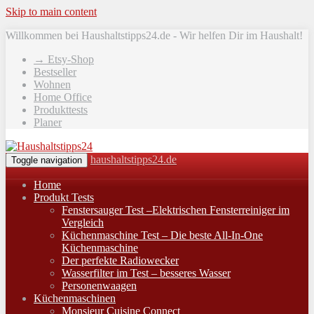
Skip to main content
Willkommen bei Haushaltstipps24.de - Wir helfen Dir im Haushalt!
→ Etsy-Shop
Bestseller
Wohnen
Home Office
Produkttests
Planer
haushaltstipps24.de
Toggle navigation
Home
Produkt Tests
Fenstersauger Test –Elektrischen Fensterreiniger im
Vergleich
Küchenmaschine Test – Die beste All-In-One
Küchenmaschine
Der perfekte Radiowecker
Wasserfilter im Test – besseres Wasser
Personenwaagen
Küchenmaschinen
Monsieur Cuisine Connect