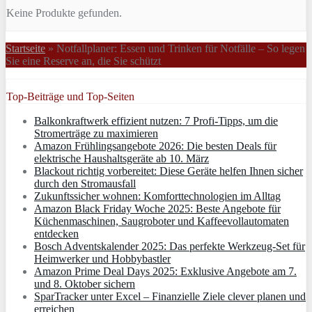
Keine Produkte gefunden.
Startseite
»
Notfallplaner: Essen und Trinken für Notfälle – So legen
Sie eine Reserve an, die Sie schützt
Top-Beiträge und Top-Seiten
Balkonkraftwerk effizient nutzen: 7 Profi-Tipps, um die
Stromerträge zu maximieren
Amazon Frühlingsangebote 2026: Die besten Deals für
elektrische Haushaltsgeräte ab 10. März
Blackout richtig vorbereitet: Diese Geräte helfen Ihnen sicher
durch den Stromausfall
Zukunftssicher wohnen: Komforttechnologien im Alltag
Amazon Black Friday Woche 2025: Beste Angebote für
Küchenmaschinen, Saugroboter und Kaffeevollautomaten
entdecken
Bosch Adventskalender 2025: Das perfekte Werkzeug-Set für
Heimwerker und Hobbybastler
Amazon Prime Deal Days 2025: Exklusive Angebote am 7.
und 8. Oktober sichern
SparTracker unter Excel – Finanzielle Ziele clever planen und
erreichen