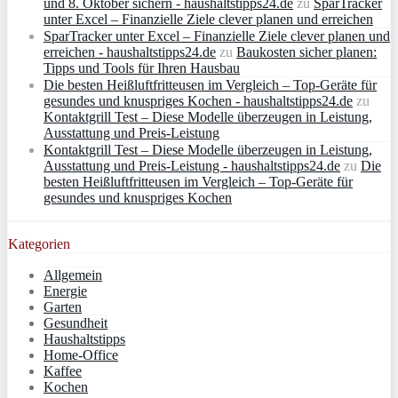
und 8. Oktober sichern - haushaltstipps24.de
zu
SparTracker
unter Excel – Finanzielle Ziele clever planen und erreichen
SparTracker unter Excel – Finanzielle Ziele clever planen und
erreichen - haushaltstipps24.de
zu
Baukosten sicher planen:
Tipps und Tools für Ihren Hausbau
Die besten Heißluftfritteusen im Vergleich – Top-Geräte für
gesundes und knuspriges Kochen - haushaltstipps24.de
zu
Kontaktgrill Test – Diese Modelle überzeugen in Leistung,
Ausstattung und Preis-Leistung
Kontaktgrill Test – Diese Modelle überzeugen in Leistung,
Ausstattung und Preis-Leistung - haushaltstipps24.de
zu
Die
besten Heißluftfritteusen im Vergleich – Top-Geräte für
gesundes und knuspriges Kochen
Kategorien
Allgemein
Energie
Garten
Gesundheit
Haushaltstipps
Home-Office
Kaffee
Kochen