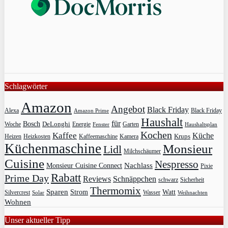
Schlagwörter
Amazon
Angebot
Black Friday
Alexa
Black Friday
Amazon Prime
Haushalt
für
Bosch
DeLonghi
Garten
Woche
Energie
Fenster
Haushaltsplan
Kochen
Kaffee
Küche
Krups
Heizkosten
Heizen
Kaffeemaschine
Kamera
Küchenmaschine
Monsieur
Lidl
Milchschäumer
Cuisine
Nespresso
Nachlass
Monsieur Cuisine Connect
Pixie
Rabatt
Prime Day
Reviews
Schnäppchen
Sicherheit
schwarz
Thermomix
Sparen
Strom
Watt
Silvercrest
Wasser
Solar
Weihnachten
Wohnen
Unser aktueller Tipp