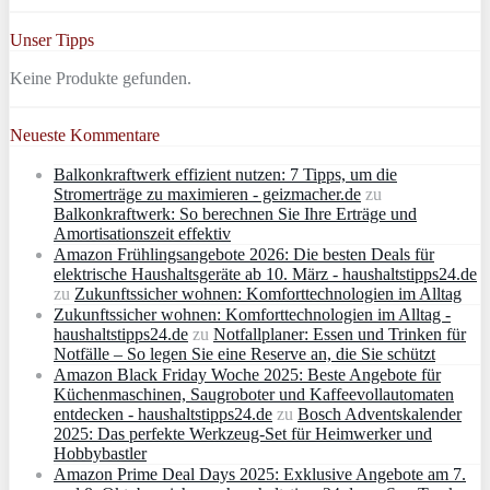
Unser Tipps
Keine Produkte gefunden.
Neueste Kommentare
Balkonkraftwerk effizient nutzen: 7 Tipps, um die
Stromerträge zu maximieren - geizmacher.de
zu
Balkonkraftwerk: So berechnen Sie Ihre Erträge und
Amortisationszeit effektiv
Amazon Frühlingsangebote 2026: Die besten Deals für
elektrische Haushaltsgeräte ab 10. März - haushaltstipps24.de
zu
Zukunftssicher wohnen: Komforttechnologien im Alltag
Zukunftssicher wohnen: Komforttechnologien im Alltag -
haushaltstipps24.de
zu
Notfallplaner: Essen und Trinken für
Notfälle – So legen Sie eine Reserve an, die Sie schützt
Amazon Black Friday Woche 2025: Beste Angebote für
Küchenmaschinen, Saugroboter und Kaffeevollautomaten
entdecken - haushaltstipps24.de
zu
Bosch Adventskalender
2025: Das perfekte Werkzeug-Set für Heimwerker und
Hobbybastler
Amazon Prime Deal Days 2025: Exklusive Angebote am 7.