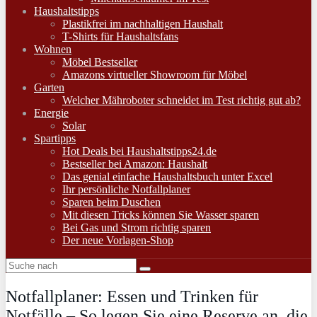
Haushaltstipps
Plastikfrei im nachhaltigen Haushalt
T-Shirts für Haushaltsfans
Wohnen
Möbel Bestseller
Amazons virtueller Showroom für Möbel
Garten
Welcher Mähroboter schneidet im Test richtig gut ab?
Energie
Solar
Spartipps
Hot Deals bei Haushaltstipps24.de
Bestseller bei Amazon: Haushalt
Das genial einfache Haushaltsbuch unter Excel
Ihr persönliche Notfallplaner
Sparen beim Duschen
Mit diesen Tricks können Sie Wasser sparen
Bei Gas und Strom richtig sparen
Der neue Vorlagen-Shop
Notfallplaner: Essen und Trinken für
Notfälle – So legen Sie eine Reserve an, die