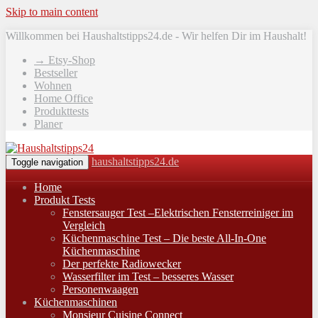
Skip to main content
Willkommen bei Haushaltstipps24.de - Wir helfen Dir im Haushalt!
→ Etsy-Shop
Bestseller
Wohnen
Home Office
Produkttests
Planer
haushaltstipps24.de
Toggle navigation
Home
Produkt Tests
Fenstersauger Test –Elektrischen Fensterreiniger im
Vergleich
Küchenmaschine Test – Die beste All-In-One
Küchenmaschine
Der perfekte Radiowecker
Wasserfilter im Test – besseres Wasser
Personenwaagen
Küchenmaschinen
Monsieur Cuisine Connect