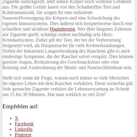
Zigarette zurückgreift, setzt seinen Körper noch weiteren Gefahren
aus. Die größte Gefahr lauert von den Schadstoffen Teer und
Kohlenmonoxid. Sie sorgen für eine reduzierte
Sauerstoffversorgung des Körpers und eine Schwächung des
eigenen Immunsystems. Dies äußerst sich beispielsweise durch eine
schnellere und sichtbare
Hautalterung
. Wer über längeren Zeitraum
zur Zigarette greift, schädigt zudem nachhaltig sein Herz-
Kreislaufsystem. Dabei gilt der Teer, der bei der Verbrennung
freigesetzt wird, als Hauptursache für viele Krebserkrankungen.
Neben der bekannten Langzeitwirkung des Rauchens gibt es auch
eindeutige Symptome, die der Raucher sofort verspürt. Dies können
gereizte Augen, Reduzierung des Geschmacksinns oder eine
Reizung und Austrocknung der Mund- und Nasenschleimhaut sein.
Stellt sich somit die Frage, warum noch immer so viele Menschen
ihr eigenes Leben mit dem Rauchen verkürzen. Denn weiterhin gilt:
Jede gerauchte Zigarette verkürzt die Lebenserwartung im Schnitt
um 15 bis 30 Minuten. Hat man wirklich so viel Zeit?
Empfehlen auf:
X
Facebook
LinkedIn
Pinterest