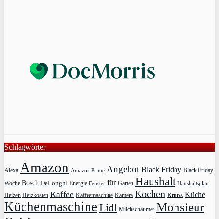
Schlagwörter
Amazon
Angebot
Black Friday
Alexa
Black Friday
Amazon Prime
Haushalt
für
Bosch
DeLonghi
Garten
Woche
Energie
Fenster
Haushaltsplan
Kochen
Kaffee
Küche
Krups
Heizkosten
Heizen
Kaffeemaschine
Kamera
Küchenmaschine
Monsieur
Lidl
Milchschäumer