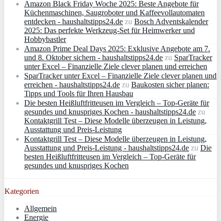
Amazon Black Friday Woche 2025: Beste Angebote für
Küchenmaschinen, Saugroboter und Kaffeevollautomaten
entdecken - haushaltstipps24.de
zu
Bosch Adventskalender
2025: Das perfekte Werkzeug-Set für Heimwerker und
Hobbybastler
Amazon Prime Deal Days 2025: Exklusive Angebote am 7.
und 8. Oktober sichern - haushaltstipps24.de
zu
SparTracker
unter Excel – Finanzielle Ziele clever planen und erreichen
SparTracker unter Excel – Finanzielle Ziele clever planen und
erreichen - haushaltstipps24.de
zu
Baukosten sicher planen:
Tipps und Tools für Ihren Hausbau
Die besten Heißluftfritteusen im Vergleich – Top-Geräte für
gesundes und knuspriges Kochen - haushaltstipps24.de
zu
Kontaktgrill Test – Diese Modelle überzeugen in Leistung,
Ausstattung und Preis-Leistung
Kontaktgrill Test – Diese Modelle überzeugen in Leistung,
Ausstattung und Preis-Leistung - haushaltstipps24.de
zu
Die
besten Heißluftfritteusen im Vergleich – Top-Geräte für
gesundes und knuspriges Kochen
Kategorien
Allgemein
Energie