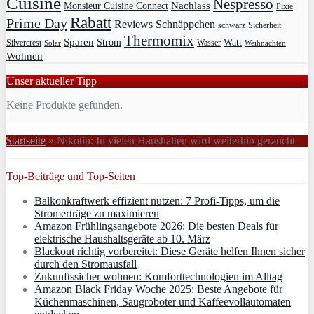
Cuisine
Nespresso
Nachlass
Monsieur Cuisine Connect
Pixie
Rabatt
Prime Day
Reviews
Schnäppchen
Sicherheit
schwarz
Thermomix
Sparen
Strom
Watt
Silvercrest
Wasser
Solar
Weihnachten
Wohnen
Unser aktueller Tipp
Keine Produkte gefunden.
Startseite
»
Nikotin: In vielen Haushalten wird weiterhin geraucht
Top-Beiträge und Top-Seiten
Balkonkraftwerk effizient nutzen: 7 Profi-Tipps, um die
Stromerträge zu maximieren
Amazon Frühlingsangebote 2026: Die besten Deals für
elektrische Haushaltsgeräte ab 10. März
Blackout richtig vorbereitet: Diese Geräte helfen Ihnen sicher
durch den Stromausfall
Zukunftssicher wohnen: Komforttechnologien im Alltag
Amazon Black Friday Woche 2025: Beste Angebote für
Küchenmaschinen, Saugroboter und Kaffeevollautomaten