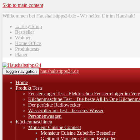
Skip to main content
Willkommen bei Haushaltstipps24.de - Wir helfen Dir im Haushalt!
→ Etsy-Shop
Bestseller
Wohnen
Home Office
Produkttests
Planer
haushaltstipps24.de
Toggle navigation
Home
Produkt Tests
Fenstersauger Test –Elektrischen Fensterreiniger im Verg
Küchenmaschine Test – Die beste All-In-One Küchenma
Der perfekte Radiowecker
Wasserfilter im Test – besseres Wasser
Personenwaagen
Küchenmaschinen
Monsieur Cuisine Connect
Monsieur Cuisine Zubehör: Bestseller
Gleitbrett Monsieur Cuisine Bestseller