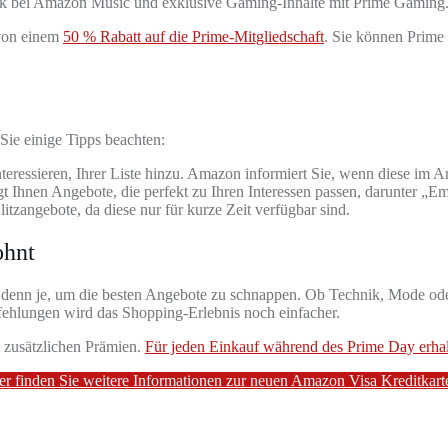
sik bei Amazon Music und exklusive Gaming-Inhalte mit Prime Gaming
 von einem
50 % Rabatt auf die Prime-Mitgliedschaft
. Sie können Prime 
 Sie einige Tipps beachten:
teressieren, Ihrer Liste hinzu. Amazon informiert Sie, wenn diese im A
 Ihnen Angebote, die perfekt zu Ihren Interessen passen, darunter „
itzangebote, da diese nur für kurze Zeit verfügbar sind.
ohnt
 denn je, um die besten Angebote zu schnappen. Ob Technik, Mode oder
ehlungen wird das Shopping-Erlebnis noch einfacher.
 zusätzlichen Prämien.
Für jeden Einkauf während des Prime Day erhal
er finden Sie weitere Informationen zur neuen Amazon Visa Kreditkart