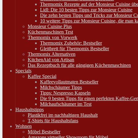
Thermomix Rezepte auf der Monsieur Cuisine ü
Lidl: Die 10 besten Tipps zur Monsieur Cuisine
Die zehn besten Tipps und Tricks zur Monsieur 
10 weitere Tipps zur Monsieur Cuisine, die man 
Monsieur Cuisine Plus
Küchenmaschinen Test
Thermomix von Vorwerk
Thermomix Zubehör: Bestseller
Gleitbrett für Thermomix Bestseller
Thermomix Alternativen
KitchenAid von Artisan
Das Rezeptbuch für alle gängigen Küchenmaschinen
Specials
Kaffee Special
Kaffeevollautmaten Bestseller
Milchschäumer Tipps
Tipps: Nespresso Kapseln
Die 9 besten Tipps für einen perfekten Kaffee-Ge
Milchaufschäumer im Test
Haushaltstipps
Plastikfrei im nachhaltigen Haushalt
T-Shirts für Haushaltsfans
Wohnen
Möbel Bestseller
Amazons virtueller Showroom für Möbel