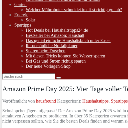
Garten
Welcher Mähroboter schneidet im Test richtig gut ab?
Energie
Solar
Spartipps
Hot Deals bei Haushaltstipps24.de
Bestseller bei Amazon: Haushalt
Das genial einfache Haushaltsbuch unter Excel
Ihr persönliche Notfallplaner
Sparen beim Duschen
Mit diesen Tricks können Sie Wasser sparen
Bei Gas und Strom richtig sparen
Der neue Vorlagen-Shop
Amazon Prime Day 2025: Vier Tage voller Top
Veröffentlicht von
hausfreund
Kategorie(n):
Haushaltstipps
,
Spartipps
Schnäppchenjäger aufgepasst! Der Amazon Prime Day 2025 wird in die
attraktiven Angeboten zu profitieren. In über 35 Kategorien erwarten
nicht verpassen sollten, wie Sie die besten Deals finden und warum si