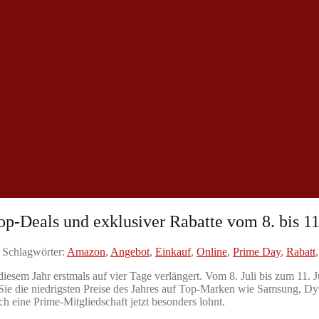
-Deals und exklusiver Rabatte vom 8. bis 11.
Schlagwörter:
Amazon
,
Angebot
,
Einkauf
,
Online
,
Prime Day
,
Rabatt
sem Jahr erstmals auf vier Tage verlängert. Vom 8. Juli bis zum 11. 
 Sie die niedrigsten Preise des Jahres auf Top-Marken wie Samsung, Dys
ch eine Prime-Mitgliedschaft jetzt besonders lohnt.