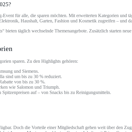
2025?
-Event für alle, die sparen möchten. Mit erweiterten Kategorien und t
ektronik, Haushalt, Garten, Fashion und Kosmetik zugreifen – und das
 bieten täglich wechselnde Themenangebote. Zusätzlich starten neue B
orien
orien sparen. Zu den Highlights gehören:
amsung und Siemens.
 sind um bis zu 30 % reduziert.
Rabatte von bis zu 30 %.
Marken wie Salomon und Triumph.
u Spitzenpreisen auf – von Snacks bis zu Reinigungsmitteln.
rfügbar. Doch die Vorteile einer Mitgliedschaft gehen weit über den Z