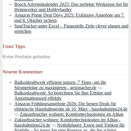
Bosch Adventskalender 2025: Das perfekte Werkzeug-Set für
Heimwerker und Hobbybastler
Amazon Prime Deal Days 2025: Exklusive Angebote am 7.
und 8. Oktober sichern
SparTracker unter Excel – Finanzielle Ziele clever planen und
erreichen
Unser Tipps
Keine Produkte gefunden.
Neueste Kommentare
Balkonkraftwerk effizient nutzen: 7 Tipps, um die
Stromerträge zu maximieren - geizmacher.de
zu
Balkonkraftwerk: So berechnen Sie Ihre Erträge und
Amortisationszeit effektiv
Amazon Frühlingsangebote 2026: Die besten Deals für
elektrische Haushaltsgeräte ab 10. März - haushaltstipps24.de
zu
Zukunftssicher wohnen: Komforttechnologien im Alltag
Zukunftssicher wohnen: Komforttechnologien im Alltag -
haushaltstipps24.de
zu
Notfallplaner: Essen und Trinken für
Notfälle – So legen Sie eine Reserve an, die Sie schützt