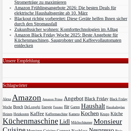
Stromerträge zu maximieren
Amazon Frühlingsangebote 2026: Die besten Deals für
elektrische Haushaltsgeräte ab 10. März
Blackout richtig vorbereitet: Diese Geräte helfen Ihnen sicher
durch den Stromausfall
Zukunftssicher wohnen: Komforttechnologien im Alltag
Amazon Black Friday Woche 2025: Beste Angebote für
Küchenmaschinen, Saugroboter und Kaffeevollautomaten
entdecken
Unsere Empfehlung
Schlagwörter
Amazon
Angebot
Black Friday
Alexa
Black Friday
Amazon Prime
Haushalt
für
Bosch
DeLonghi
Garten
Woche
Energie
Fenster
Haushaltsplan
Kochen
Kaffee
Küche
Krups
Heizkosten
Heizen
Kaffeemaschine
Kamera
Küchenmaschine
Monsieur
Lidl
Milchschäumer
Cuisine
Nespresso
Nachlass
Monsieur Cuisine Connect
Pixie