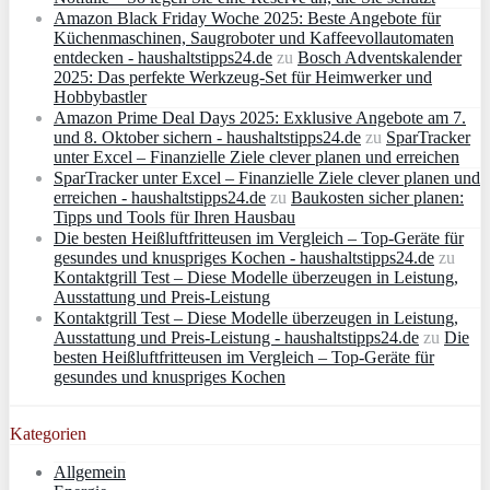
Amazon Black Friday Woche 2025: Beste Angebote für
Küchenmaschinen, Saugroboter und Kaffeevollautomaten
entdecken - haushaltstipps24.de
zu
Bosch Adventskalender
2025: Das perfekte Werkzeug-Set für Heimwerker und
Hobbybastler
Amazon Prime Deal Days 2025: Exklusive Angebote am 7.
und 8. Oktober sichern - haushaltstipps24.de
zu
SparTracker
unter Excel – Finanzielle Ziele clever planen und erreichen
SparTracker unter Excel – Finanzielle Ziele clever planen und
erreichen - haushaltstipps24.de
zu
Baukosten sicher planen:
Tipps und Tools für Ihren Hausbau
Die besten Heißluftfritteusen im Vergleich – Top-Geräte für
gesundes und knuspriges Kochen - haushaltstipps24.de
zu
Kontaktgrill Test – Diese Modelle überzeugen in Leistung,
Ausstattung und Preis-Leistung
Kontaktgrill Test – Diese Modelle überzeugen in Leistung,
Ausstattung und Preis-Leistung - haushaltstipps24.de
zu
Die
besten Heißluftfritteusen im Vergleich – Top-Geräte für
gesundes und knuspriges Kochen
Kategorien
Allgemein