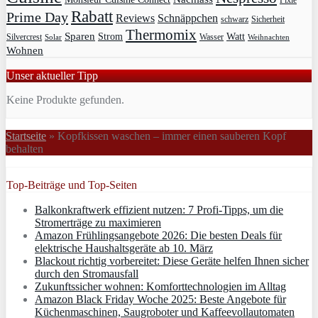
Rabatt
Prime Day
Reviews
Schnäppchen
Sicherheit
schwarz
Thermomix
Sparen
Strom
Watt
Silvercrest
Wasser
Solar
Weihnachten
Wohnen
Unser aktueller Tipp
Keine Produkte gefunden.
Startseite
»
Kopfkissen waschen – immer einen sauberen Kopf
behalten
Top-Beiträge und Top-Seiten
Balkonkraftwerk effizient nutzen: 7 Profi-Tipps, um die
Stromerträge zu maximieren
Amazon Frühlingsangebote 2026: Die besten Deals für
elektrische Haushaltsgeräte ab 10. März
Blackout richtig vorbereitet: Diese Geräte helfen Ihnen sicher
durch den Stromausfall
Zukunftssicher wohnen: Komforttechnologien im Alltag
Amazon Black Friday Woche 2025: Beste Angebote für
Küchenmaschinen, Saugroboter und Kaffeevollautomaten