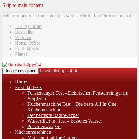
Skip to main content
Willkommen bei Haushaltstipps24.de - Wir helfen Dir im Haushalt!
→ Etsy-Shop
Bestseller
Wohnen
Home Office
Produkttests
Planer
haushaltstipps24.de
Toggle navigation
Home
Produkt Tests
Fenstersauger Test –Elektrischen Fensterreiniger im
Vergleich
Küchenmaschine Test – Die beste All-In-One
Küchenmaschine
Der perfekte Radiowecker
Wasserfilter im Test – besseres Wasser
Personenwaagen
Küchenmaschinen
Monsieur Cuisine Connect