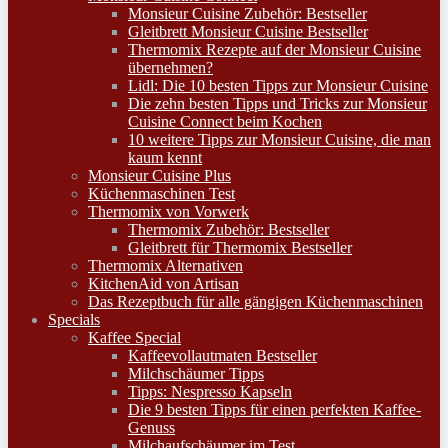
Monsieur Cuisine Zubehör: Bestseller
Gleitbrett Monsieur Cuisine Bestseller
Thermomix Rezepte auf der Monsieur Cuisine
übernehmen?
Lidl: Die 10 besten Tipps zur Monsieur Cuisine
Die zehn besten Tipps und Tricks zur Monsieur
Cuisine Connect beim Kochen
10 weitere Tipps zur Monsieur Cuisine, die man
kaum kennt
Monsieur Cuisine Plus
Küchenmaschinen Test
Thermomix von Vorwerk
Thermomix Zubehör: Bestseller
Gleitbrett für Thermomix Bestseller
Thermomix Alternativen
KitchenAid von Artisan
Das Rezeptbuch für alle gängigen Küchenmaschinen
Specials
Kaffee Special
Kaffeevollautmaten Bestseller
Milchschäumer Tipps
Tipps: Nespresso Kapseln
Die 9 besten Tipps für einen perfekten Kaffee-
Genuss
Milchaufschäumer im Test