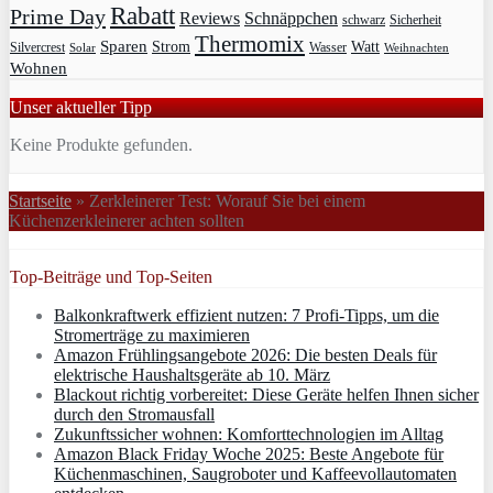
Rabatt
Prime Day
Reviews
Schnäppchen
Sicherheit
schwarz
Thermomix
Sparen
Strom
Watt
Silvercrest
Wasser
Solar
Weihnachten
Wohnen
Unser aktueller Tipp
Keine Produkte gefunden.
Startseite
»
Zerkleinerer Test: Worauf Sie bei einem
Küchenzerkleinerer achten sollten
Top-Beiträge und Top-Seiten
Balkonkraftwerk effizient nutzen: 7 Profi-Tipps, um die
Stromerträge zu maximieren
Amazon Frühlingsangebote 2026: Die besten Deals für
elektrische Haushaltsgeräte ab 10. März
Blackout richtig vorbereitet: Diese Geräte helfen Ihnen sicher
durch den Stromausfall
Zukunftssicher wohnen: Komforttechnologien im Alltag
Amazon Black Friday Woche 2025: Beste Angebote für
Küchenmaschinen, Saugroboter und Kaffeevollautomaten