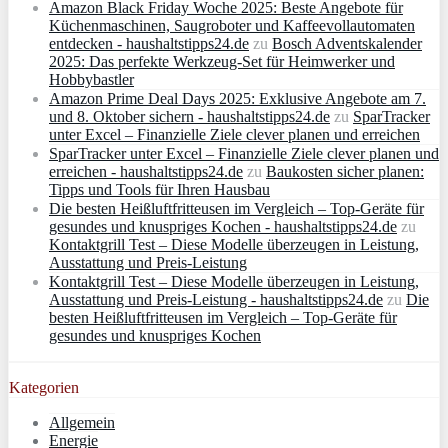
Amazon Black Friday Woche 2025: Beste Angebote für
Küchenmaschinen, Saugroboter und Kaffeevollautomaten
entdecken - haushaltstipps24.de
zu
Bosch Adventskalender
2025: Das perfekte Werkzeug-Set für Heimwerker und
Hobbybastler
Amazon Prime Deal Days 2025: Exklusive Angebote am 7.
und 8. Oktober sichern - haushaltstipps24.de
zu
SparTracker
unter Excel – Finanzielle Ziele clever planen und erreichen
SparTracker unter Excel – Finanzielle Ziele clever planen und
erreichen - haushaltstipps24.de
zu
Baukosten sicher planen:
Tipps und Tools für Ihren Hausbau
Die besten Heißluftfritteusen im Vergleich – Top-Geräte für
gesundes und knuspriges Kochen - haushaltstipps24.de
zu
Kontaktgrill Test – Diese Modelle überzeugen in Leistung,
Ausstattung und Preis-Leistung
Kontaktgrill Test – Diese Modelle überzeugen in Leistung,
Ausstattung und Preis-Leistung - haushaltstipps24.de
zu
Die
besten Heißluftfritteusen im Vergleich – Top-Geräte für
gesundes und knuspriges Kochen
Kategorien
Allgemein
Energie