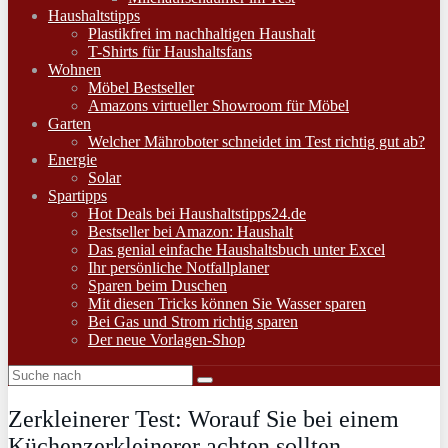
Haushaltstipps
Plastikfrei im nachhaltigen Haushalt
T-Shirts für Haushaltsfans
Wohnen
Möbel Bestseller
Amazons virtueller Showroom für Möbel
Garten
Welcher Mähroboter schneidet im Test richtig gut ab?
Energie
Solar
Spartipps
Hot Deals bei Haushaltstipps24.de
Bestseller bei Amazon: Haushalt
Das genial einfache Haushaltsbuch unter Excel
Ihr persönliche Notfallplaner
Sparen beim Duschen
Mit diesen Tricks können Sie Wasser sparen
Bei Gas und Strom richtig sparen
Der neue Vorlagen-Shop
Zerkleinerer Test: Worauf Sie bei einem
Küchenzerkleinerer achten sollten