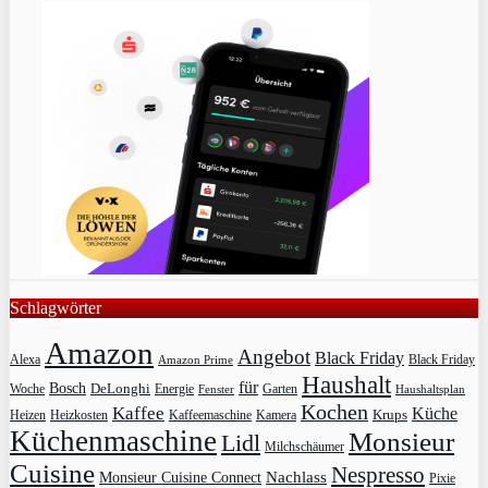
Schlagwörter
Amazon
Angebot
Black Friday
Alexa
Black Friday
Amazon Prime
Haushalt
für
Bosch
DeLonghi
Garten
Woche
Energie
Fenster
Haushaltsplan
Kochen
Kaffee
Küche
Krups
Heizkosten
Heizen
Kaffeemaschine
Kamera
Küchenmaschine
Monsieur
Lidl
Milchschäumer
Cuisine
Nespresso
Nachlass
Monsieur Cuisine Connect
Pixie