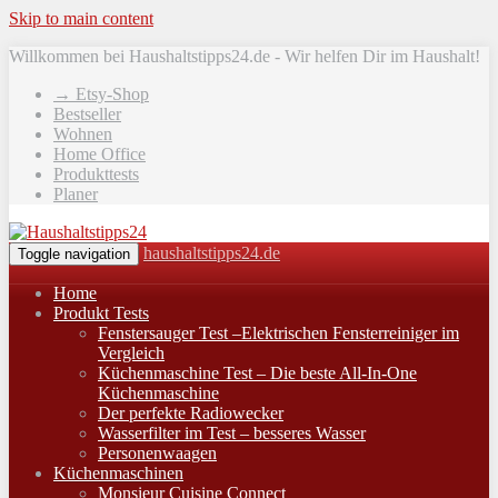
Skip to main content
Willkommen bei Haushaltstipps24.de - Wir helfen Dir im Haushalt!
→ Etsy-Shop
Bestseller
Wohnen
Home Office
Produkttests
Planer
haushaltstipps24.de
Toggle navigation
Home
Produkt Tests
Fenstersauger Test –Elektrischen Fensterreiniger im
Vergleich
Küchenmaschine Test – Die beste All-In-One
Küchenmaschine
Der perfekte Radiowecker
Wasserfilter im Test – besseres Wasser
Personenwaagen
Küchenmaschinen
Monsieur Cuisine Connect