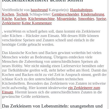
Veröffentlicht von
hausfreund
Kategorie(n):
Haushaltstipps
,
Kochen
,
Technik
Schlagwörter:
Gemüseschneider
,
Kindernahrung
,
Küche
,
Kuchen
,
Küchenmaschine
,
Mixgetränke
,
Smoothies
,
Speise
,
Zerkleinerer
Keine Kommentare
, wennWenn es schnell gehen soll, dann kommt ein Zerkleinerer
oder Küchen – Häcksler zum Einsatz. Mit dessen Hilfe können
verschiedene Speisen und Zutaten schnell und einfach in die
benötigte Größe gebracht werden.
Das klassische Kochen und Backen gewinnt weiterhin bei vielen
Menschen wieder an Bedeutung. Übrigens entdecken viele
Menschen die Zubereitung von unterschiedlichsten Speisen als
neues Hobby. Wer nicht ständig einen Lieferservice bemühen oder
zur Tiefkühltruhe greifen will, steht lieber selbst am Herd. Damit das
Kochen und Backen nicht zu viel Zeit in Anspruch nimmt, greift der
schlaue Koch zu den unterschiedlichsten technischen
Küchenhelfern. Besonders das Zerkleinern von Zutaten ist teilweise
recht aufwendig. Hier kommt idealerweise
ein Zerkleinerer zum
Einsatz
. Hiermit lassen sich die unterschiedlichsten Zutaten in die
gewünschte Größe zerkleinern.
Das Zerkleinern von Lebensmitteln: unangenehm und