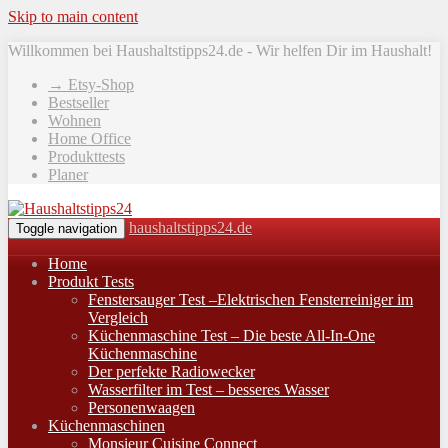
Skip to main content
Willkommen bei Haushaltstipps24.de - Wir helfen Dir im Haushalt!
→ Etsy-Shop
Bestseller
Wohnen
Home Office
Produkttests
Planer
haushaltstipps24.de
Toggle navigation
Home
Produkt Tests
Fenstersauger Test –Elektrischen Fensterreiniger im
Vergleich
Küchenmaschine Test – Die beste All-In-One
Küchenmaschine
Der perfekte Radiowecker
Wasserfilter im Test – besseres Wasser
Personenwaagen
Küchenmaschinen
Monsieur Cuisine Connect