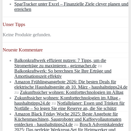
SparTracker unter Excel – Finanzielle Ziele clever planen und
erreichen
Unser Tipps
Keine Produkte gefunden.
Neueste Kommentare
Balkonkraftwerk effizient nutzen: 7 Tipps, um die
Stromerträge zu maximieren - geizmacher.de
zu
Balkonkraftwerk: So berechnen Sie Ihre Erträge und
Amortisationszeit effektiv
Amazon Frühlingsangebote 2026: Die besten Deals für
elektrische Haushaltsgeräte ab 10. März - haushaltstipps24.de
zu
Zukunftssicher wohnen: Komforttechnologien im Alltag
Zukunftssicher wohnen: Komforttechnologien im Alltag -
haushaltstipps24.de
zu
Notfallplaner: Essen und Trinken für
Notfälle – So legen Sie eine Reserve an, die Sie schützt
Amazon Black Friday Woche 2025: Beste Angebote für
Küchenmaschinen, Saugroboter und Kaffeevollautomaten
entdecken - haushaltstipps24.de
zu
Bosch Adventskalender
2025: Das perfekte Werkzeug-Set für Heimwerker und