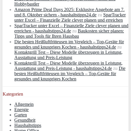
Hobbybastler
Amazon Prime Deal Days 2025: Exklusive Angebote am 7.
und 8. Oktober sichern - haushaltstipps24.de
zu
SparTracker
unter Excel – Finanzielle Ziele clever planen und erreichen
SparTracker unter Excel – Finanzielle Ziele clever planen und
erreichen - haushaltstipps24.de
zu
Baukosten sicher planen:
Tipps und Tools für Ihren Hausbau
Die besten Heißluftfritteusen im Vergleich – Top-Geräte für
gesundes und knuspriges Kochen - haushaltstipps24.de
zu
Kontaktgrill Test – Diese Modelle überzeugen in Leistung,
Ausstattung und Preis-Leistung
Kontaktgrill Test – Diese Modelle überzeugen in Leistung,
Ausstattung und Preis-Leistung - haushaltstipps24.de
zu
Die
besten Heißluftfritteusen im Vergleich – Top-Geräte für
gesundes und knuspriges Kochen
Kategorien
Allgemein
Energie
Garten
Gesundheit
Haushaltstipps
Home-Office