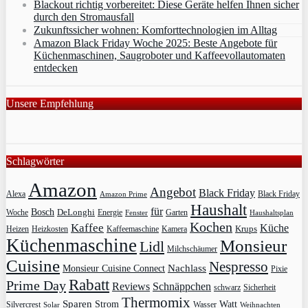
Blackout richtig vorbereitet: Diese Geräte helfen Ihnen sicher
durch den Stromausfall
Zukunftssicher wohnen: Komforttechnologien im Alltag
Amazon Black Friday Woche 2025: Beste Angebote für
Küchenmaschinen, Saugroboter und Kaffeevollautomaten
entdecken
Unsere Empfehlung
Schlagwörter
Amazon
Angebot
Black Friday
Alexa
Black Friday
Amazon Prime
Haushalt
für
Bosch
DeLonghi
Garten
Woche
Energie
Fenster
Haushaltsplan
Kochen
Kaffee
Küche
Krups
Heizkosten
Heizen
Kaffeemaschine
Kamera
Küchenmaschine
Monsieur
Lidl
Milchschäumer
Cuisine
Nespresso
Nachlass
Monsieur Cuisine Connect
Pixie
Rabatt
Prime Day
Reviews
Schnäppchen
Sicherheit
schwarz
Thermomix
Sparen
Strom
Watt
Silvercrest
Wasser
Solar
Weihnachten