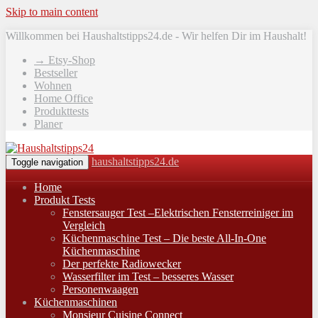
Skip to main content
Willkommen bei Haushaltstipps24.de - Wir helfen Dir im Haushalt!
→ Etsy-Shop
Bestseller
Wohnen
Home Office
Produkttests
Planer
haushaltstipps24.de
Toggle navigation
Home
Produkt Tests
Fenstersauger Test –Elektrischen Fensterreiniger im
Vergleich
Küchenmaschine Test – Die beste All-In-One
Küchenmaschine
Der perfekte Radiowecker
Wasserfilter im Test – besseres Wasser
Personenwaagen
Küchenmaschinen
Monsieur Cuisine Connect