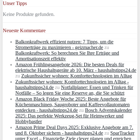
Unser Tipps
Keine Produkte gefunden.
Neueste Kommentare
Balkonkraftwerk effizient nutzen: 7 Tipps, um die
Stromerträge zu maximieren - geizmacher.de
zu
Balkonkraftwerk: So berechnen Sie Ihre Erträge und
Amortisationszeit effektiv
Amazon Frühlingsangebote 2026: Die besten Deals für
elektrische Haushaltsgeräte ab 10. März - haushaltstipps24.de
zu
Zukunftssicher wohnen: Komforttechnologien im Alltag
Zukunftssicher wohnen: Komforttechnologien im Alltag -
haushaltstipps24.de
zu
Notfallplaner: Essen und Trinken für
Notfälle – So legen Sie eine Reserve an, die Sie schützt
Amazon Black Friday Woche 2025: Beste Angebote für
Küchenmaschinen, Saugroboter und Kaffeevollautomaten
entdecken - haushaltstipps24.de
zu
Bosch Adventskalender
2025: Das perfekte Werkzeug-Set für Heimwerker und
Hobbybastler
Amazon Prime Deal Days 2025: Exklusive Angebote am 7.
und 8. Oktober sichern - haushaltstipps24.de
zu
SparTracker
unter Excel – Finanzielle Ziele clever planen und erreichen