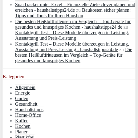
SparTracker unter Excel – Finanzielle Ziele clever planen und
erreichen - haushaltstipps24.de
zu
Baukosten sicher planen:
Tipps und Tools für Ihren Hausbau
Die besten Heißluftfritteusen im Vergleich – Top-Geräte für
gesundes und knuspriges Kochen - haushaltstipps24.de
zu
Kontaktgrill Test – Diese Modelle überzeugen in Leistung,
Ausstattung und Preis-Leistung
Kontaktgrill Test – Diese Modelle überzeugen in Leistung,
Ausstattung und Preis-Leistung - haushaltstipps24.de
zu
Die
besten Heißluftfritteusen im Vergleich – Top-Geräte für
gesundes und knuspriges Kochen
Kategorien
Allgemein
Energie
Garten
Gesundheit
Haushaltstipps
Home-Office
Kaffee
Kochen
Planer
Plastikfrei