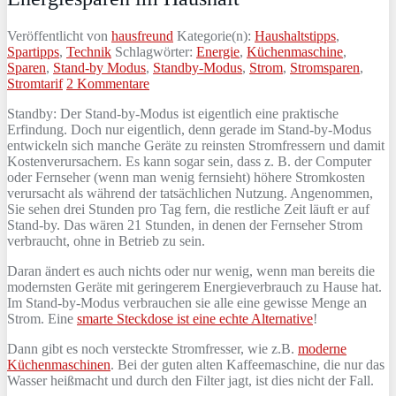
Veröffentlicht von
hausfreund
Kategorie(n):
Haushaltstipps
,
Spartipps
,
Technik
Schlagwörter:
Energie
,
Küchenmaschine
,
Sparen
,
Stand-by Modus
,
Standby-Modus
,
Strom
,
Stromsparen
,
Stromtarif
2 Kommentare
Standby: Der Stand-by-Modus ist eigentlich eine praktische
Erfindung. Doch nur eigentlich, denn gerade im Stand-by-Modus
entwickeln sich manche Geräte zu reinsten Stromfressern und damit
Kostenverursachern. Es kann sogar sein, dass z. B. der Computer
oder Fernseher (wenn man wenig fernsieht) höhere Stromkosten
verursacht als während der tatsächlichen Nutzung. Angenommen,
Sie sehen drei Stunden pro Tag fern, die restliche Zeit läuft er auf
Stand-by. Das wären 21 Stunden, in denen der Fernseher Strom
verbraucht, ohne in Betrieb zu sein.
Daran ändert es auch nichts oder nur wenig, wenn man bereits die
modernsten Geräte mit geringerem Energieverbrauch zu Hause hat.
Im Stand-by-Modus verbrauchen sie alle eine gewisse Menge an
Strom. Eine
smarte Steckdose ist eine echte Alternative
!
Dann gibt es noch versteckte Stromfresser, wie z.B.
moderne
Küchenmaschinen
. Bei der guten alten Kaffeemaschine, die nur das
Wasser heißmacht und durch den Filter jagt, ist dies nicht der Fall.