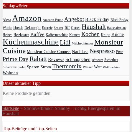
Schlagwörter
Amazon
Angebot
Black Friday
Alexa
Black Friday
Amazon Prime
Haushalt
für
Bosch
DeLonghi
Garten
Woche
Energie
Fenster
Haushaltsplan
Kochen
Kaffee
Küche
Krups
Heizkosten
Heizen
Kaffeemaschine
Kamera
Küchenmaschine
Monsieur
Lidl
Milchschäumer
Cuisine
Nespresso
Nachlass
Monsieur Cuisine Connect
Pixie
Rabatt
Prime Day
Reviews
Schnäppchen
Sicherheit
schwarz
Thermomix
Sparen
Strom
Watt
Silvercrest
Wasser
Solar
Weihnachten
Wohnen
Unser aktueller Tipp
Keine Produkte gefunden.
Startseite
»
Stromverbrauch Standby – richtig Energiesparen im
Haushalt
Top-Beiträge und Top-Seiten