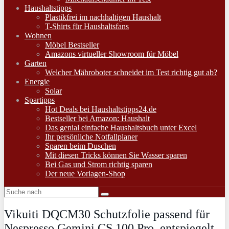
Haushaltstipps
Plastikfrei im nachhaltigen Haushalt
T-Shirts für Haushaltsfans
Wohnen
Möbel Bestseller
Amazons virtueller Showroom für Möbel
Garten
Welcher Mähroboter schneidet im Test richtig gut ab?
Energie
Solar
Spartipps
Hot Deals bei Haushaltstipps24.de
Bestseller bei Amazon: Haushalt
Das genial einfache Haushaltsbuch unter Excel
Ihr persönliche Notfallplaner
Sparen beim Duschen
Mit diesen Tricks können Sie Wasser sparen
Bei Gas und Strom richtig sparen
Der neue Vorlagen-Shop
Vikuiti DQCM30 Schutzfolie passend für
Nespresso Gemini CS 100 Pro, entspiegelt