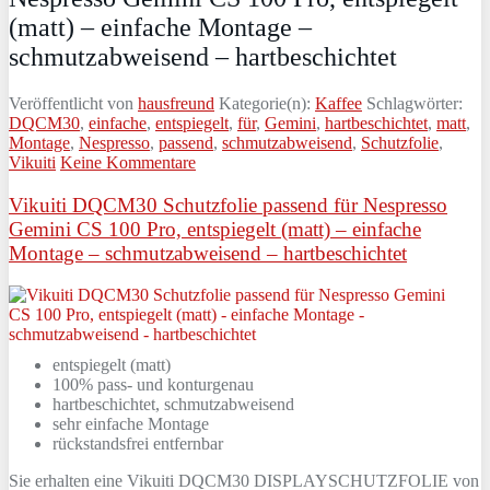
(matt) – einfache Montage –
schmutzabweisend – hartbeschichtet
Veröffentlicht von
hausfreund
Kategorie(n):
Kaffee
Schlagwörter:
DQCM30
,
einfache
,
entspiegelt
,
für
,
Gemini
,
hartbeschichtet
,
matt
,
Montage
,
Nespresso
,
passend
,
schmutzabweisend
,
Schutzfolie
,
Vikuiti
Keine Kommentare
Vikuiti DQCM30 Schutzfolie passend für Nespresso
Gemini CS 100 Pro, entspiegelt (matt) – einfache
Montage – schmutzabweisend – hartbeschichtet
entspiegelt (matt)
100% pass- und konturgenau
hartbeschichtet, schmutzabweisend
sehr einfache Montage
rückstandsfrei entfernbar
Sie erhalten eine Vikuiti DQCM30 DISPLAYSCHUTZFOLIE von