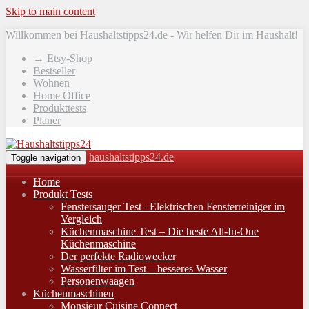
Skip to main content
Willkommen bei Haushaltstipps24.de - Wir helfen Dir im Haushalt!
→ Etsy-Shop
Bestseller
Wohnen
Home Office
Produkttests
Planer
haushaltstipps24.de
Toggle navigation
Home
Produkt Tests
Fenstersauger Test –Elektrischen Fensterreiniger im
Vergleich
Küchenmaschine Test – Die beste All-In-One
Küchenmaschine
Der perfekte Radiowecker
Wasserfilter im Test – besseres Wasser
Personenwaagen
Küchenmaschinen
Monsieur Cuisine Connect