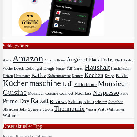
Schlagwörter
Amazon
Angebot
Black Friday
Alexa
Black Friday
Amazon Prime
Haushalt
für
Bosch
DeLonghi
Garten
Woche
Energie
Fenster
Haushaltsplan
Kochen
Kaffee
Küche
Krups
Heizkosten
Heizen
Kaffeemaschine
Kamera
Küchenmaschine
Monsieur
Lidl
Milchschäumer
Cuisine
Nespresso
Nachlass
Monsieur Cuisine Connect
Pixie
Rabatt
Prime Day
Reviews
Schnäppchen
Sicherheit
schwarz
Thermomix
Sparen
Strom
Watt
Silvercrest
Wasser
Solar
Weihnachten
Wohnen
Unser aktueller Tipp
Keine Produkte gefunden.