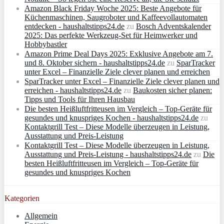
Amazon Black Friday Woche 2025: Beste Angebote für
Küchenmaschinen, Saugroboter und Kaffeevollautomaten
entdecken - haushaltstipps24.de
zu
Bosch Adventskalender
2025: Das perfekte Werkzeug-Set für Heimwerker und
Hobbybastler
Amazon Prime Deal Days 2025: Exklusive Angebote am 7.
und 8. Oktober sichern - haushaltstipps24.de
zu
SparTracker
unter Excel – Finanzielle Ziele clever planen und erreichen
SparTracker unter Excel – Finanzielle Ziele clever planen und
erreichen - haushaltstipps24.de
zu
Baukosten sicher planen:
Tipps und Tools für Ihren Hausbau
Die besten Heißluftfritteusen im Vergleich – Top-Geräte für
gesundes und knuspriges Kochen - haushaltstipps24.de
zu
Kontaktgrill Test – Diese Modelle überzeugen in Leistung,
Ausstattung und Preis-Leistung
Kontaktgrill Test – Diese Modelle überzeugen in Leistung,
Ausstattung und Preis-Leistung - haushaltstipps24.de
zu
Die
besten Heißluftfritteusen im Vergleich – Top-Geräte für
gesundes und knuspriges Kochen
Kategorien
Allgemein