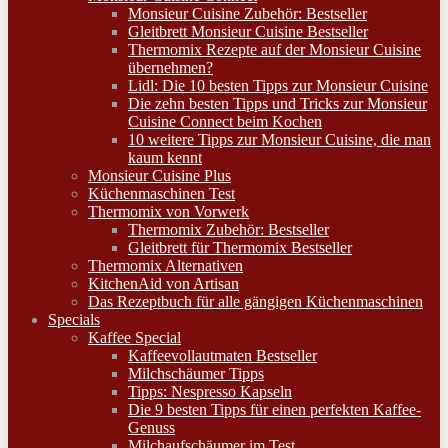
Monsieur Cuisine Zubehör: Bestseller
Gleitbrett Monsieur Cuisine Bestseller
Thermomix Rezepte auf der Monsieur Cuisine
übernehmen?
Lidl: Die 10 besten Tipps zur Monsieur Cuisine
Die zehn besten Tipps und Tricks zur Monsieur
Cuisine Connect beim Kochen
10 weitere Tipps zur Monsieur Cuisine, die man
kaum kennt
Monsieur Cuisine Plus
Küchenmaschinen Test
Thermomix von Vorwerk
Thermomix Zubehör: Bestseller
Gleitbrett für Thermomix Bestseller
Thermomix Alternativen
KitchenAid von Artisan
Das Rezeptbuch für alle gängigen Küchenmaschinen
Specials
Kaffee Special
Kaffeevollautmaten Bestseller
Milchschäumer Tipps
Tipps: Nespresso Kapseln
Die 9 besten Tipps für einen perfekten Kaffee-
Genuss
Milchaufschäumer im Test