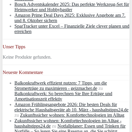
Bosch Adventskalender 2025: Das perfekte Werkzeug-Set für
Heimwerker und Hobbybastler
Amazon Prime Deal Days 2025: Exklusive Angebote am 7.
und 8. Oktober sichern
SparTracker unter Excel – Finanzielle Ziele clever planen und
erreichen
Unser Tipps
Keine Produkte gefunden.
Neueste Kommentare
Balkonkraftwerk effizient nutzen: 7 Tipps, um die
Stromerträge zu maximieren - geizmacher.de
zu
Balkonkraftwerk: So berechnen Sie Ihre Erträge und
Amortisationszeit effektiv
Amazon Frühlingsangebote 2026: Die besten Deals für
elektrische Haushaltsgeräte ab 10. März - haushaltstipps24.de
zu
Zukunftssicher wohnen: Komforttechnologien im Alltag
Zukunftssicher wohnen: Komforttechnologien im Alltag -
haushaltstipps24.de
zu
Notfallplaner: Essen und Trinken für
Notfälle – So legen Sie eine Reserve an, die Sie schützt