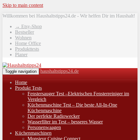
Skip to main content
Willkommen bei Haushaltstipps24.de - Wir helfen Dir im Haushalt!
→ Etsy-Shop
Bestseller
Wohnen
Home Office
Produkttests
Planer
haushaltstipps24.de
Toggle navigation
Home
Produkt Tests
Fenstersauger Test –Elektrischen Fensterreiniger im
Vergleich
Küchenmaschine Test – Die beste All-In-One
Küchenmaschine
Der perfekte Radiowecker
Wasserfilter im Test – besseres Wasser
Personenwaagen
Küchenmaschinen
Monsieur Cuisine Connect