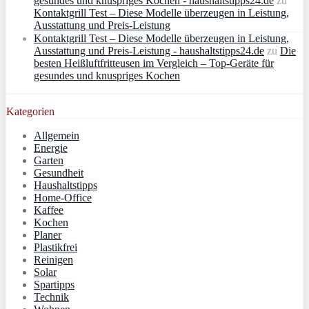
gesundes und knuspriges Kochen - haushaltstipps24.de
zu
Kontaktgrill Test – Diese Modelle überzeugen in Leistung,
Ausstattung und Preis-Leistung
Kontaktgrill Test – Diese Modelle überzeugen in Leistung,
Ausstattung und Preis-Leistung - haushaltstipps24.de
zu
Die
besten Heißluftfritteusen im Vergleich – Top-Geräte für
gesundes und knuspriges Kochen
Kategorien
Allgemein
Energie
Garten
Gesundheit
Haushaltstipps
Home-Office
Kaffee
Kochen
Planer
Plastikfrei
Reinigen
Solar
Spartipps
Technik