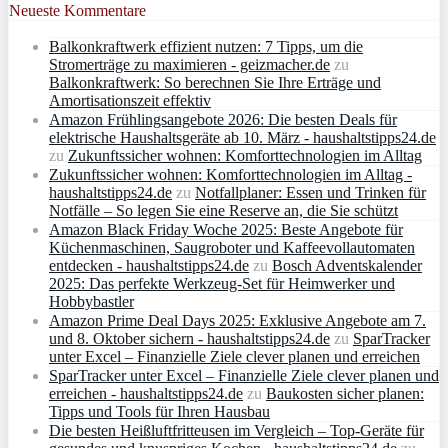
Neueste Kommentare
Balkonkraftwerk effizient nutzen: 7 Tipps, um die
Stromerträge zu maximieren - geizmacher.de
zu
Balkonkraftwerk: So berechnen Sie Ihre Erträge und
Amortisationszeit effektiv
Amazon Frühlingsangebote 2026: Die besten Deals für
elektrische Haushaltsgeräte ab 10. März - haushaltstipps24.de
zu
Zukunftssicher wohnen: Komforttechnologien im Alltag
Zukunftssicher wohnen: Komforttechnologien im Alltag -
haushaltstipps24.de
zu
Notfallplaner: Essen und Trinken für
Notfälle – So legen Sie eine Reserve an, die Sie schützt
Amazon Black Friday Woche 2025: Beste Angebote für
Küchenmaschinen, Saugroboter und Kaffeevollautomaten
entdecken - haushaltstipps24.de
zu
Bosch Adventskalender
2025: Das perfekte Werkzeug-Set für Heimwerker und
Hobbybastler
Amazon Prime Deal Days 2025: Exklusive Angebote am 7.
und 8. Oktober sichern - haushaltstipps24.de
zu
SparTracker
unter Excel – Finanzielle Ziele clever planen und erreichen
SparTracker unter Excel – Finanzielle Ziele clever planen und
erreichen - haushaltstipps24.de
zu
Baukosten sicher planen:
Tipps und Tools für Ihren Hausbau
Die besten Heißluftfritteusen im Vergleich – Top-Geräte für