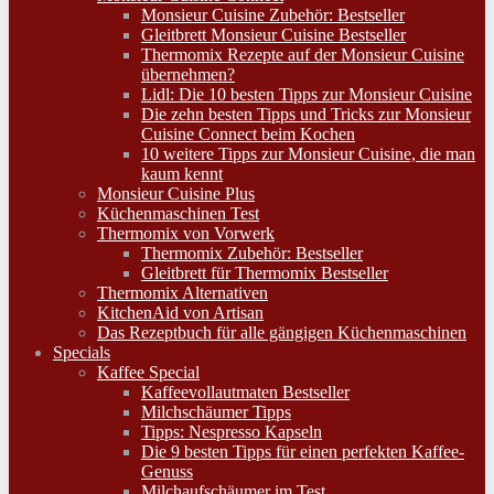
Monsieur Cuisine Zubehör: Bestseller
Gleitbrett Monsieur Cuisine Bestseller
Thermomix Rezepte auf der Monsieur Cuisine
übernehmen?
Lidl: Die 10 besten Tipps zur Monsieur Cuisine
Die zehn besten Tipps und Tricks zur Monsieur
Cuisine Connect beim Kochen
10 weitere Tipps zur Monsieur Cuisine, die man
kaum kennt
Monsieur Cuisine Plus
Küchenmaschinen Test
Thermomix von Vorwerk
Thermomix Zubehör: Bestseller
Gleitbrett für Thermomix Bestseller
Thermomix Alternativen
KitchenAid von Artisan
Das Rezeptbuch für alle gängigen Küchenmaschinen
Specials
Kaffee Special
Kaffeevollautmaten Bestseller
Milchschäumer Tipps
Tipps: Nespresso Kapseln
Die 9 besten Tipps für einen perfekten Kaffee-
Genuss
Milchaufschäumer im Test