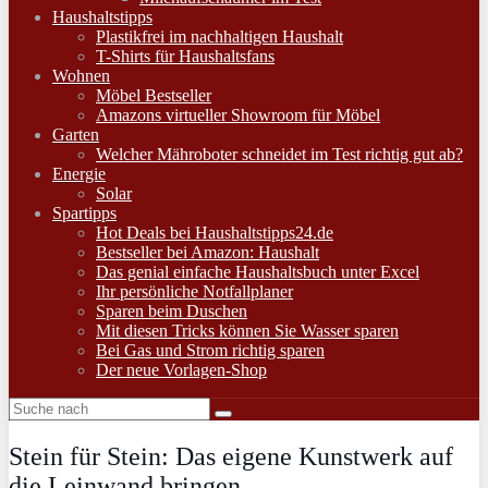
Haushaltstipps
Plastikfrei im nachhaltigen Haushalt
T-Shirts für Haushaltsfans
Wohnen
Möbel Bestseller
Amazons virtueller Showroom für Möbel
Garten
Welcher Mähroboter schneidet im Test richtig gut ab?
Energie
Solar
Spartipps
Hot Deals bei Haushaltstipps24.de
Bestseller bei Amazon: Haushalt
Das genial einfache Haushaltsbuch unter Excel
Ihr persönliche Notfallplaner
Sparen beim Duschen
Mit diesen Tricks können Sie Wasser sparen
Bei Gas und Strom richtig sparen
Der neue Vorlagen-Shop
Stein für Stein: Das eigene Kunstwerk auf
die Leinwand bringen