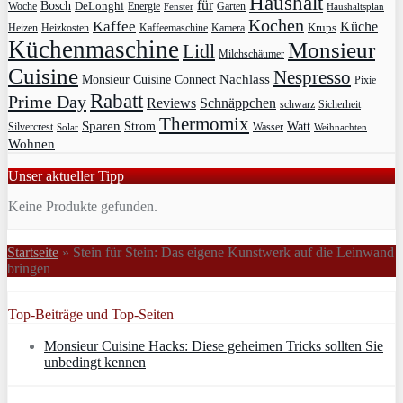
Haushalt
für
Bosch
DeLonghi
Garten
Woche
Energie
Fenster
Haushaltsplan
Kochen
Kaffee
Küche
Krups
Heizkosten
Heizen
Kaffeemaschine
Kamera
Küchenmaschine
Monsieur
Lidl
Milchschäumer
Cuisine
Nespresso
Nachlass
Monsieur Cuisine Connect
Pixie
Rabatt
Prime Day
Reviews
Schnäppchen
Sicherheit
schwarz
Thermomix
Sparen
Strom
Watt
Silvercrest
Wasser
Solar
Weihnachten
Wohnen
Unser aktueller Tipp
Keine Produkte gefunden.
Startseite
»
Stein für Stein: Das eigene Kunstwerk auf die Leinwand
bringen
Top-Beiträge und Top-Seiten
Monsieur Cuisine Hacks: Diese geheimen Tricks sollten Sie
unbedingt kennen