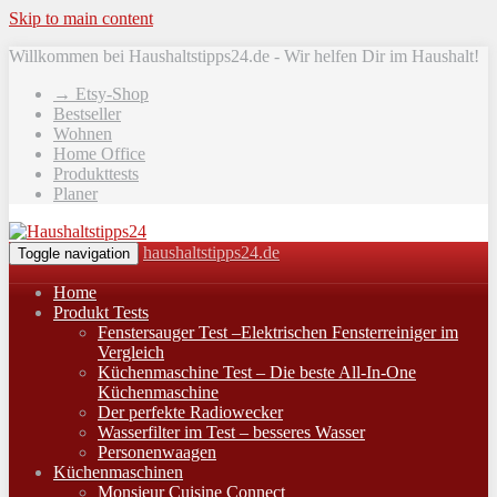
Skip to main content
Willkommen bei Haushaltstipps24.de - Wir helfen Dir im Haushalt!
→ Etsy-Shop
Bestseller
Wohnen
Home Office
Produkttests
Planer
haushaltstipps24.de
Toggle navigation
Home
Produkt Tests
Fenstersauger Test –Elektrischen Fensterreiniger im
Vergleich
Küchenmaschine Test – Die beste All-In-One
Küchenmaschine
Der perfekte Radiowecker
Wasserfilter im Test – besseres Wasser
Personenwaagen
Küchenmaschinen
Monsieur Cuisine Connect