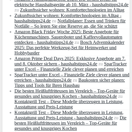
elektrische Haushaltsgeräte ab 10. März - haushaltstipps24.de
zu
Zukunftssicher wohnen: Komforttechnologien im Alltag
Zukunftssicher wohnen: Komforttechnologien im Alltag -
haushaltstipps24.de
zu
Notfallplaner: Essen und Trinken für
Notfälle – So legen Sie eine Reserve an, die Sie schützt
Amazon Black Friday Woche 2025: Beste Angebote für
Küchenmaschinen, Saugroboter und Kaffeevollautomaten
entdecken - haushaltstipps24.de
zu
Bosch Adventskalender
2025: Das perfekte Werkzeug-Set für Heimwerker und
Hobbybastler
Amazon Prime Deal Days 2025: Exklusive Angebote am 7.
und 8. Oktober sichern - haushaltstipps24.de
zu
SparTracker
unter Excel – Finanzielle Ziele clever planen und erreichen
SparTracker unter Excel – Finanzielle Ziele clever planen und
erreichen - haushaltstipps24.de
zu
Baukosten sicher planen:
Tipps und Tools für Ihren Hausbau
Die besten Heißluftfritteusen im Vergleich – Top-Geräte für
gesundes und knuspriges Kochen - haushaltstipps24.de
zu
Kontaktgrill Test – Diese Modelle überzeugen in Leistung,
Ausstattung und Preis-Leistung
Kontaktgrill Test – Diese Modelle überzeugen in Leistung,
Ausstattung und Preis-Leistung - haushaltstipps24.de
zu
Die
besten Heißluftfritteusen im Vergleich – Top-Geräte für
gesundes und knuspriges Kochen