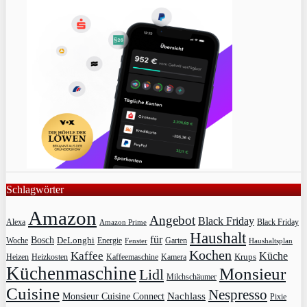
Schlagwörter
Amazon
Angebot
Black Friday
Alexa
Black Friday
Amazon Prime
Haushalt
für
Bosch
DeLonghi
Garten
Woche
Energie
Fenster
Haushaltsplan
Kochen
Kaffee
Küche
Krups
Heizkosten
Heizen
Kaffeemaschine
Kamera
Küchenmaschine
Monsieur
Lidl
Milchschäumer
Cuisine
Nespresso
Nachlass
Monsieur Cuisine Connect
Pixie