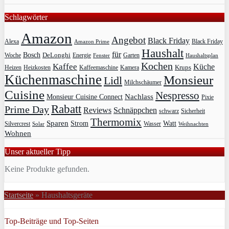
Schlagwörter
Amazon
Angebot
Black Friday
Alexa
Black Friday
Amazon Prime
Haushalt
für
Bosch
DeLonghi
Garten
Woche
Energie
Fenster
Haushaltsplan
Kochen
Kaffee
Küche
Krups
Heizkosten
Heizen
Kaffeemaschine
Kamera
Küchenmaschine
Monsieur
Lidl
Milchschäumer
Cuisine
Nespresso
Nachlass
Monsieur Cuisine Connect
Pixie
Rabatt
Prime Day
Reviews
Schnäppchen
Sicherheit
schwarz
Thermomix
Sparen
Strom
Watt
Silvercrest
Wasser
Solar
Weihnachten
Wohnen
Unser aktueller Tipp
Keine Produkte gefunden.
Startseite
»
Haushaltsgeräte
Top-Beiträge und Top-Seiten