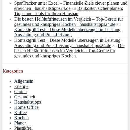
SparTracker unter Excel – Finanzielle Ziele clever planen und
erreichen - haushaltstipps24.de
zu
Baukosten sicher planen:
Tipps und Tools für Ihren Hausbau
Die besten Heißluftfritteusen im Vergleich – Top-Geräte für
gesundes und knuspriges Kochen - haushaltstipps24.de
zu
Kontaktgrill Test – Diese Modelle überzeugen in Leistung,
Ausstattung und Preis-Leistung
Kontaktgrill Test – Diese Modelle überzeugen in Leistung,
Ausstattung und Preis-Leistung - haushaltstipps24.de
zu
Die
besten Heißluftfritteusen im Vergleich – Top-Geräte für
gesundes und knuspriges Kochen
Kategorien
Allgemein
Energie
Garten
Gesundheit
Haushaltstipps
Home-Office
Kaffee
Kochen
Planer
Plastikfrei