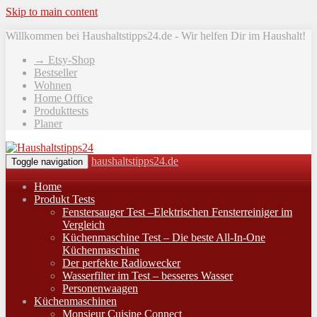
Skip to main content
Willkommen bei Haushaltstipps24.de - Wir helfen Dir im Haushalt!
→ Etsy-Shop
Bestseller
Wohnen
Home Office
Produkttests
Planer
haushaltstipps24.de
Toggle navigation
Home
Produkt Tests
Fenstersauger Test –Elektrischen Fensterreiniger im
Vergleich
Küchenmaschine Test – Die beste All-In-One
Küchenmaschine
Der perfekte Radiowecker
Wasserfilter im Test – besseres Wasser
Personenwaagen
Küchenmaschinen
Monsieur Cuisine Connect