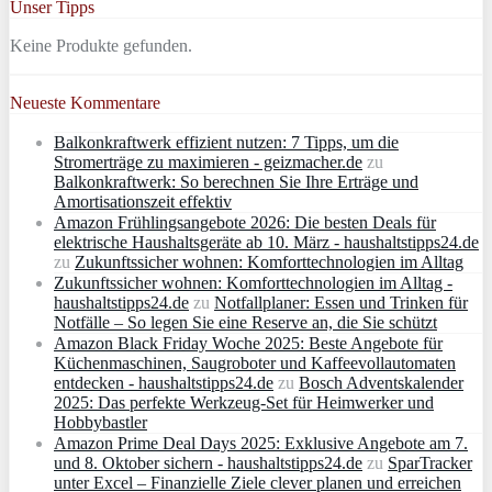
Unser Tipps
Keine Produkte gefunden.
Neueste Kommentare
Balkonkraftwerk effizient nutzen: 7 Tipps, um die
Stromerträge zu maximieren - geizmacher.de
zu
Balkonkraftwerk: So berechnen Sie Ihre Erträge und
Amortisationszeit effektiv
Amazon Frühlingsangebote 2026: Die besten Deals für
elektrische Haushaltsgeräte ab 10. März - haushaltstipps24.de
zu
Zukunftssicher wohnen: Komforttechnologien im Alltag
Zukunftssicher wohnen: Komforttechnologien im Alltag -
haushaltstipps24.de
zu
Notfallplaner: Essen und Trinken für
Notfälle – So legen Sie eine Reserve an, die Sie schützt
Amazon Black Friday Woche 2025: Beste Angebote für
Küchenmaschinen, Saugroboter und Kaffeevollautomaten
entdecken - haushaltstipps24.de
zu
Bosch Adventskalender
2025: Das perfekte Werkzeug-Set für Heimwerker und
Hobbybastler
Amazon Prime Deal Days 2025: Exklusive Angebote am 7.
und 8. Oktober sichern - haushaltstipps24.de
zu
SparTracker
unter Excel – Finanzielle Ziele clever planen und erreichen