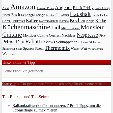
Amazon
Angebot
Black Friday
Alexa
Black Friday
Amazon Prime
Haushalt
für
Bosch
DeLonghi
Garten
Woche
Energie
Fenster
Haushaltsplan
Kochen
Kaffee
Küche
Krups
Heizkosten
Heizen
Kaffeemaschine
Kamera
Küchenmaschine
Monsieur
Lidl
Milchschäumer
Cuisine
Nespresso
Nachlass
Monsieur Cuisine Connect
Pixie
Rabatt
Prime Day
Reviews
Schnäppchen
Sicherheit
schwarz
Thermomix
Sparen
Strom
Watt
Silvercrest
Wasser
Solar
Weihnachten
Wohnen
Unser aktueller Tipp
Keine Produkte gefunden.
Startseite
»
Ein geeigneter Schreibtisch sorgt für effiziente Arbeit
Top-Beiträge und Top-Seiten
Balkonkraftwerk effizient nutzen: 7 Profi-Tipps, um die
Stromerträge zu maximieren