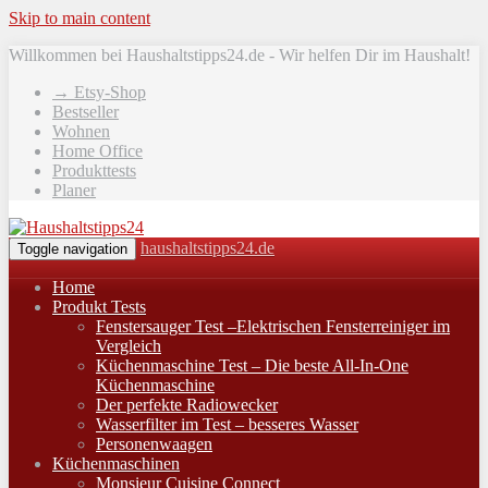
Skip to main content
Willkommen bei Haushaltstipps24.de - Wir helfen Dir im Haushalt!
→ Etsy-Shop
Bestseller
Wohnen
Home Office
Produkttests
Planer
haushaltstipps24.de
Toggle navigation
Home
Produkt Tests
Fenstersauger Test –Elektrischen Fensterreiniger im
Vergleich
Küchenmaschine Test – Die beste All-In-One
Küchenmaschine
Der perfekte Radiowecker
Wasserfilter im Test – besseres Wasser
Personenwaagen
Küchenmaschinen
Monsieur Cuisine Connect