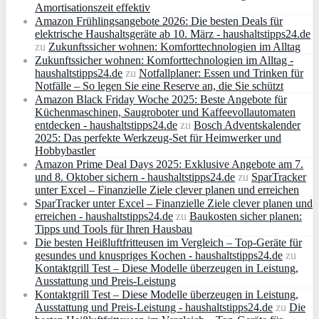
Amortisationszeit effektiv
Amazon Frühlingsangebote 2026: Die besten Deals für
elektrische Haushaltsgeräte ab 10. März - haushaltstipps24.de
zu
Zukunftssicher wohnen: Komforttechnologien im Alltag
Zukunftssicher wohnen: Komforttechnologien im Alltag -
haushaltstipps24.de
zu
Notfallplaner: Essen und Trinken für
Notfälle – So legen Sie eine Reserve an, die Sie schützt
Amazon Black Friday Woche 2025: Beste Angebote für
Küchenmaschinen, Saugroboter und Kaffeevollautomaten
entdecken - haushaltstipps24.de
zu
Bosch Adventskalender
2025: Das perfekte Werkzeug-Set für Heimwerker und
Hobbybastler
Amazon Prime Deal Days 2025: Exklusive Angebote am 7.
und 8. Oktober sichern - haushaltstipps24.de
zu
SparTracker
unter Excel – Finanzielle Ziele clever planen und erreichen
SparTracker unter Excel – Finanzielle Ziele clever planen und
erreichen - haushaltstipps24.de
zu
Baukosten sicher planen:
Tipps und Tools für Ihren Hausbau
Die besten Heißluftfritteusen im Vergleich – Top-Geräte für
gesundes und knuspriges Kochen - haushaltstipps24.de
zu
Kontaktgrill Test – Diese Modelle überzeugen in Leistung,
Ausstattung und Preis-Leistung
Kontaktgrill Test – Diese Modelle überzeugen in Leistung,
Ausstattung und Preis-Leistung - haushaltstipps24.de
zu
Die