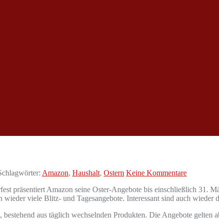
chlagwörter:
Amazon
,
Haushalt
,
Ostern
Keine Kommentare
st präsentiert Amazon seine Oster-Angebote bis einschließlich 31. Mä
h wieder viele Blitz- und Tagesangebote. Interessant sind auch wiede
, bestehend aus täglich wechselnden Produkten. Die Angebote gelten ab