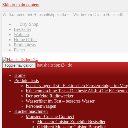
Skip to main content
Willkommen bei Haushaltstipps24.de - Wir helfen Dir im Haushalt!
→ Etsy-Shop
Bestseller
Wohnen
Home Office
Produkttests
Planer
haushaltstipps24.de
Toggle navigation
Home
Produkt Tests
Fenstersauger Test –Elektrischen Fensterreiniger im Verg
Küchenmaschine Test – Die beste All-In-One Küchenma
Der perfekte Radiowecker
Wasserfilter im Test – besseres Wasser
Personenwaagen
Küchenmaschinen
Monsieur Cuisine Connect
Monsieur Cuisine Zubehör: Bestseller
Gleitbrett Monsieur Cuisine Bestseller