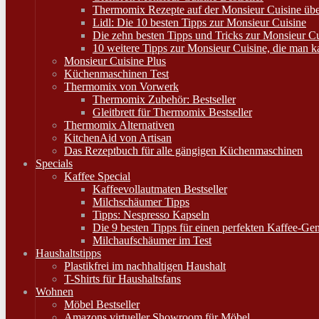
Thermomix Rezepte auf der Monsieur Cuisine ü
Lidl: Die 10 besten Tipps zur Monsieur Cuisine
Die zehn besten Tipps und Tricks zur Monsieur 
10 weitere Tipps zur Monsieur Cuisine, die man 
Monsieur Cuisine Plus
Küchenmaschinen Test
Thermomix von Vorwerk
Thermomix Zubehör: Bestseller
Gleitbrett für Thermomix Bestseller
Thermomix Alternativen
KitchenAid von Artisan
Das Rezeptbuch für alle gängigen Küchenmaschinen
Specials
Kaffee Special
Kaffeevollautmaten Bestseller
Milchschäumer Tipps
Tipps: Nespresso Kapseln
Die 9 besten Tipps für einen perfekten Kaffee-Ge
Milchaufschäumer im Test
Haushaltstipps
Plastikfrei im nachhaltigen Haushalt
T-Shirts für Haushaltsfans
Wohnen
Möbel Bestseller
Amazons virtueller Showroom für Möbel