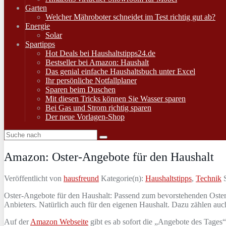
Garten
Welcher Mähroboter schneidet im Test richtig gut ab?
Energie
Solar
Spartipps
Hot Deals bei Haushaltstipps24.de
Bestseller bei Amazon: Haushalt
Das genial einfache Haushaltsbuch unter Excel
Ihr persönliche Notfallplaner
Sparen beim Duschen
Mit diesen Tricks können Sie Wasser sparen
Bei Gas und Strom richtig sparen
Der neue Vorlagen-Shop
Amazon: Oster-Angebote für den Haushalt
Veröffentlicht von
hausfreund
Kategorie(n):
Haushaltstipps
,
Technik
S
Oster-Angebote für den Haushalt: Passend zum bevorstehenden Osterfe
Anbieters. Natürlich auch für den eigenen Haushalt. Dazu zählen auc
Auf der
Amazon Webseite
gibt es ab sofort die „Angebote des Tages“