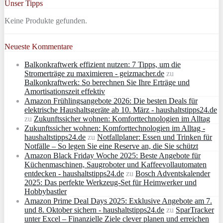
Unser Tipps
Keine Produkte gefunden.
Neueste Kommentare
Balkonkraftwerk effizient nutzen: 7 Tipps, um die
Stromerträge zu maximieren - geizmacher.de
zu
Balkonkraftwerk: So berechnen Sie Ihre Erträge und
Amortisationszeit effektiv
Amazon Frühlingsangebote 2026: Die besten Deals für
elektrische Haushaltsgeräte ab 10. März - haushaltstipps24.de
zu
Zukunftssicher wohnen: Komforttechnologien im Alltag
Zukunftssicher wohnen: Komforttechnologien im Alltag -
haushaltstipps24.de
zu
Notfallplaner: Essen und Trinken für
Notfälle – So legen Sie eine Reserve an, die Sie schützt
Amazon Black Friday Woche 2025: Beste Angebote für
Küchenmaschinen, Saugroboter und Kaffeevollautomaten
entdecken - haushaltstipps24.de
zu
Bosch Adventskalender
2025: Das perfekte Werkzeug-Set für Heimwerker und
Hobbybastler
Amazon Prime Deal Days 2025: Exklusive Angebote am 7.
und 8. Oktober sichern - haushaltstipps24.de
zu
SparTracker
unter Excel – Finanzielle Ziele clever planen und erreichen