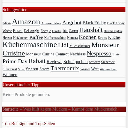
Schlagwörter
Amazon
Angebot
Black Friday
Alexa
Black Friday
Amazon Prime
Haushalt
für
Bosch
DeLonghi
Garten
Woche
Energie
Fenster
Haushaltsplan
Kochen
Kaffee
Küche
Krups
Heizkosten
Heizen
Kaffeemaschine
Kamera
Küchenmaschine
Monsieur
Lidl
Milchschäumer
Cuisine
Nespresso
Nachlass
Monsieur Cuisine Connect
Pixie
Rabatt
Prime Day
Reviews
Schnäppchen
Sicherheit
schwarz
Thermomix
Sparen
Strom
Watt
Silvercrest
Wasser
Solar
Weihnachten
Wohnen
Unser aktueller Tipp
Keine Produkte gefunden.
Startseite
»
Was hilft gegen Mücken – Kampf dem Mückenstich
Top-Beiträge und Top-Seiten