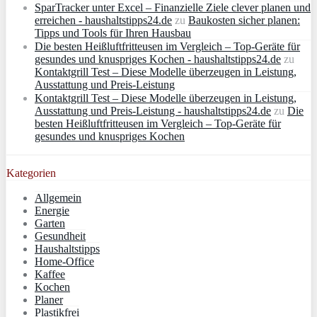
SparTracker unter Excel – Finanzielle Ziele clever planen und
erreichen - haushaltstipps24.de
zu
Baukosten sicher planen:
Tipps und Tools für Ihren Hausbau
Die besten Heißluftfritteusen im Vergleich – Top-Geräte für
gesundes und knuspriges Kochen - haushaltstipps24.de
zu
Kontaktgrill Test – Diese Modelle überzeugen in Leistung,
Ausstattung und Preis-Leistung
Kontaktgrill Test – Diese Modelle überzeugen in Leistung,
Ausstattung und Preis-Leistung - haushaltstipps24.de
zu
Die
besten Heißluftfritteusen im Vergleich – Top-Geräte für
gesundes und knuspriges Kochen
Kategorien
Allgemein
Energie
Garten
Gesundheit
Haushaltstipps
Home-Office
Kaffee
Kochen
Planer
Plastikfrei