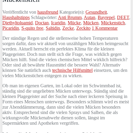
Veröffentlicht von
hausfreund
Kategorie(n):
Gesundheit
,
Haushaltstipps
Schlagwörter:
Anti Brumm
,
Autan
,
Bayrepel
,
DEET
,
Diethyltoluamid
,
Doctan
,
Icaridin
,
Mücke
,
Mücken
,
Mückenstich
,
Picaridin
,
S-quito free
,
Saltidin
,
Zecke
,
Zeckito
1 Kommentar
Der ständige Regen und die stellenweise hohen Temperaturen
sorgen dafür, dass wir aktuell von unzähligen Mücken heimgesucht
werden. Aktuell herrscht ein perfektes Klima für die kleinen
Plagegeister. Doch nun stellt sich die Frage, was wirklich gegen
Mücken hilft. Sind die vielen chemischen Mittel wirklich hilfreich?
Oder sind alt bewährte Hausmittel die bessere Wahl? Alternativ
können Sie natürlich auch
technische Hilfsmittel
einsetzen, um den
vielen Mückenstichen entgegen zu wirken.
Ob man im eigenen Garten, im Lokal oder im Schwimmbad ist,
ständig sind die ungeliebten Mücken unterwegs. Ständig sind die
kleinen Plagegeister auf der Suche nach einer leckeren Speisung in
Form eines Menschen unterwegs. Besonders schlimm wird es meist
zur Abenddämmerung, dann sind die vielen Mücken besonders
aktiv. Entsprechend sind die vielen Sprays und Salben, die als
wirkungsvolle Mückenabwehr dienen sollen, längst im
Supermärkten und Apotheken vergriffen.