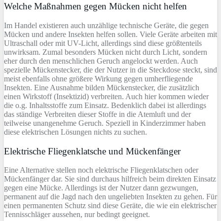
Welche Maßnahmen gegen Mücken nicht helfen
Im Handel existieren auch unzählige technische Geräte, die gegen
Mücken und andere Insekten helfen sollen. Viele Geräte arbeiten mit
Ultraschall oder mit UV-Licht, allerdings sind diese größtenteils
unwirksam. Zumal besonders Mücken nicht durch Licht, sondern
eher durch den menschlichen Geruch angelockt werden. Auch
spezielle Mückenstecker, die der Nutzer in die Steckdose steckt, sind
meist ebenfalls ohne größere Wirkung gegen umherfliegende
Insekten. Eine Ausnahme bilden Mückenstecker, die zusätzlich
einen Wirkstoff (Insektizid) verbreiten. Auch hier kommen wieder
die o.g. Inhaltsstoffe zum Einsatz. Bedenklich dabei ist allerdings
das ständige Verbreiten dieser Stoffe in die Atemluft und der
teilweise unangenehme Geruch. Speziell in Kinderzimmer haben
diese elektrischen Lösungen nichts zu suchen.
Elektrische Fliegenklatsche und Mückenfänger
Eine Alternative stellen noch elektrische Fliegenklatschen oder
Mückenfänger dar. Sie sind durchaus hilfreich beim direkten Einsatz
gegen eine Mücke. Allerdings ist der Nutzer dann gezwungen,
permanent auf die Jagd nach den ungeliebten Insekten zu gehen. Für
einen permanenten Schutz sind diese Geräte, die wie ein elektrischer
Tennisschläger aussehen, nur bedingt geeignet.