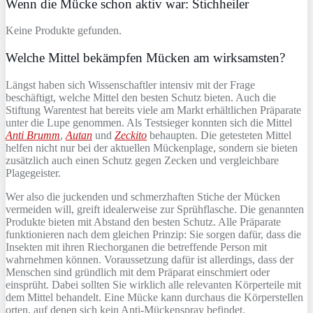
Wenn die Mücke schon aktiv war: Stichheiler
Keine Produkte gefunden.
Welche Mittel bekämpfen Mücken am wirksamsten?
Längst haben sich Wissenschaftler intensiv mit der Frage
beschäftigt, welche Mittel den besten Schutz bieten. Auch die
Stiftung Warentest hat bereits viele am Markt erhältlichen Präparate
unter die Lupe genommen. Als Testsieger konnten sich die Mittel
Anti Brumm
,
Autan
und
Zeckito
behaupten. Die getesteten Mittel
helfen nicht nur bei der aktuellen Mückenplage, sondern sie bieten
zusätzlich auch einen Schutz gegen Zecken und vergleichbare
Plagegeister.
Wer also die juckenden und schmerzhaften Stiche der Mücken
vermeiden will, greift idealerweise zur Sprühflasche. Die genannten
Produkte bieten mit Abstand den besten Schutz. Alle Präparate
funktionieren nach dem gleichen Prinzip: Sie sorgen dafür, dass die
Insekten mit ihren Riechorganen die betreffende Person mit
wahrnehmen können. Voraussetzung dafür ist allerdings, dass der
Menschen sind gründlich mit dem Präparat einschmiert oder
einsprüht. Dabei sollten Sie wirklich alle relevanten Körperteile mit
dem Mittel behandelt. Eine Mücke kann durchaus die Körperstellen
orten, auf denen sich kein Anti-Mückenspray befindet.