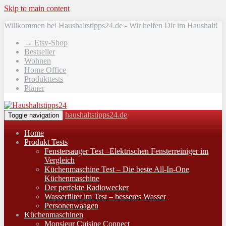
Skip to main content
Willkommen bei Haushaltstipps24.de - Wir helfen Dir im Haushalt!
→ Etsy-Shop
Bestseller
Wohnen
Home Office
Produkttests
Planer
haushaltstipps24.de
Toggle navigation
Home
Produkt Tests
Fenstersauger Test –Elektrischen Fensterreiniger im
Vergleich
Küchenmaschine Test – Die beste All-In-One
Küchenmaschine
Der perfekte Radiowecker
Wasserfilter im Test – besseres Wasser
Personenwaagen
Küchenmaschinen
Monsieur Cuisine Connect