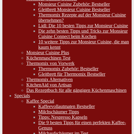
Monsieur Cuisine Zubehör: Bestseller
Gleitbrett Monsieur Cuisine Bestseller
Thermomix Rezepte auf der Monsieur Cuisine
übernehmen?
Lidl: Die 10 besten Tipps zur Monsieur Cuisine
Die zehn besten Tipps und Tricks zur Monsieur
Cuisine Connect beim Kochen
10 weitere Tipps zur Monsieur Cuisine, die man
kaum kennt
Monsieur Cuisine Plus
Küchenmaschinen Test
Thermomix von Vorwerk
Thermomix Zubehör: Bestseller
Gleitbrett für Thermomix Bestseller
Thermomix Alternativen
KitchenAid von Artisan
Das Rezeptbuch für alle gängigen Küchenmaschinen
Specials
Kaffee Special
Kaffeevollautmaten Bestseller
Milchschäumer Tipps
Tipps: Nespresso Kapseln
Die 9 besten Tipps für einen perfekten Kaffee-
Genuss
Milchaufschäumer im Test