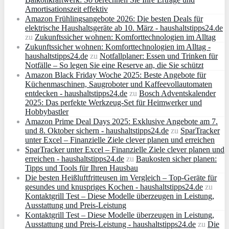
Amortisationszeit effektiv
Amazon Frühlingsangebote 2026: Die besten Deals für
elektrische Haushaltsgeräte ab 10. März - haushaltstipps24.de
zu
Zukunftssicher wohnen: Komforttechnologien im Alltag
Zukunftssicher wohnen: Komforttechnologien im Alltag -
haushaltstipps24.de
zu
Notfallplaner: Essen und Trinken für
Notfälle – So legen Sie eine Reserve an, die Sie schützt
Amazon Black Friday Woche 2025: Beste Angebote für
Küchenmaschinen, Saugroboter und Kaffeevollautomaten
entdecken - haushaltstipps24.de
zu
Bosch Adventskalender
2025: Das perfekte Werkzeug-Set für Heimwerker und
Hobbybastler
Amazon Prime Deal Days 2025: Exklusive Angebote am 7.
und 8. Oktober sichern - haushaltstipps24.de
zu
SparTracker
unter Excel – Finanzielle Ziele clever planen und erreichen
SparTracker unter Excel – Finanzielle Ziele clever planen und
erreichen - haushaltstipps24.de
zu
Baukosten sicher planen:
Tipps und Tools für Ihren Hausbau
Die besten Heißluftfritteusen im Vergleich – Top-Geräte für
gesundes und knuspriges Kochen - haushaltstipps24.de
zu
Kontaktgrill Test – Diese Modelle überzeugen in Leistung,
Ausstattung und Preis-Leistung
Kontaktgrill Test – Diese Modelle überzeugen in Leistung,
Ausstattung und Preis-Leistung - haushaltstipps24.de
zu
Die