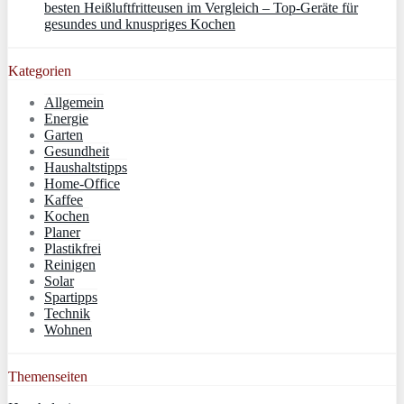
besten Heißluftfritteusen im Vergleich – Top-Geräte für
gesundes und knuspriges Kochen
Kategorien
Allgemein
Energie
Garten
Gesundheit
Haushaltstipps
Home-Office
Kaffee
Kochen
Planer
Plastikfrei
Reinigen
Solar
Spartipps
Technik
Wohnen
Themenseiten