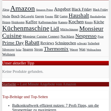
Amazon
Angebot
Black Friday
Alexa
Black Friday
Amazon Prime
Haushalt
für
Bosch
DeLonghi
Garten
Woche
Energie
Fenster
Haushaltsplan
Kochen
Kaffee
Küche
Krups
Heizkosten
Heizen
Kaffeemaschine
Kamera
Küchenmaschine
Monsieur
Lidl
Milchschäumer
Cuisine
Nespresso
Nachlass
Monsieur Cuisine Connect
Pixie
Rabatt
Prime Day
Reviews
Schnäppchen
Sicherheit
schwarz
Thermomix
Sparen
Strom
Watt
Silvercrest
Wasser
Solar
Weihnachten
Wohnen
Unser aktueller Tipp
Keine Produkte gefunden.
Startseite
»
Last Minute Angebote von Amazon
Top-Beiträge und Top-Seiten
Balkonkraftwerk effizient nutzen: 7 Profi-Tipps, um die
Stromerträge zu maximieren