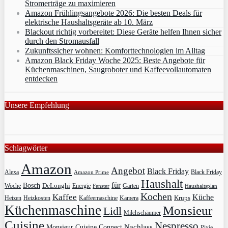
Stromerträge zu maximieren
Amazon Frühlingsangebote 2026: Die besten Deals für
elektrische Haushaltsgeräte ab 10. März
Blackout richtig vorbereitet: Diese Geräte helfen Ihnen sicher
durch den Stromausfall
Zukunftssicher wohnen: Komforttechnologien im Alltag
Amazon Black Friday Woche 2025: Beste Angebote für
Küchenmaschinen, Saugroboter und Kaffeevollautomaten
entdecken
Unsere Empfehlung
Schlagwörter
Amazon
Angebot
Black Friday
Alexa
Black Friday
Amazon Prime
Haushalt
für
Bosch
DeLonghi
Garten
Woche
Energie
Fenster
Haushaltsplan
Kochen
Kaffee
Küche
Krups
Heizkosten
Heizen
Kaffeemaschine
Kamera
Küchenmaschine
Monsieur
Lidl
Milchschäumer
Cuisine
Nespresso
Nachlass
Monsieur Cuisine Connect
Pixie