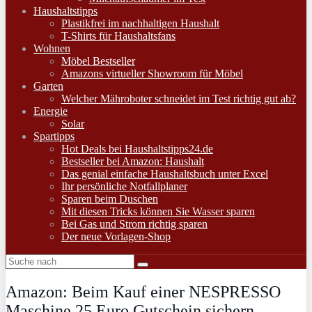
Haushaltstipps
Plastikfrei im nachhaltigen Haushalt
T-Shirts für Haushaltsfans
Wohnen
Möbel Bestseller
Amazons virtueller Showroom für Möbel
Garten
Welcher Mähroboter schneidet im Test richtig gut ab?
Energie
Solar
Spartipps
Hot Deals bei Haushaltstipps24.de
Bestseller bei Amazon: Haushalt
Das genial einfache Haushaltsbuch unter Excel
Ihr persönliche Notfallplaner
Sparen beim Duschen
Mit diesen Tricks können Sie Wasser sparen
Bei Gas und Strom richtig sparen
Der neue Vorlagen-Shop
Amazon: Beim Kauf einer NESPRESSO
Maschine 25 Euro Gutschein sichern