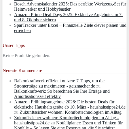
Bosch Adventskalender 2025: Das perfekte Werkzeug-Set für
Heimwerker und Hobbybastler
Amazon Prime Deal Days 2025: Exklusive Angebote am 7.
und 8. Oktober sichern
SparTracker unter Excel – Finanzielle Ziele clever planen und
erreichen
Unser Tipps
Keine Produkte gefunden.
Neueste Kommentare
Balkonkraftwerk effizient nutzen: 7 Tipps, um die
Stromerträge zu maximieren - geizmacher.de
zu
Balkonkraftwerk: So berechnen Sie Ihre Erträge und
Amortisationszeit effektiv
Amazon Frühlingsangebote 2026: Die besten Deals für
elektrische Haushaltsgeräte ab 10. März - haushaltstipps24.de
zu
Zukunftssicher wohnen: Komforttechnologien im Alltag
Zukunftssicher wohnen: Komforttechnologien im Alltag -
haushaltstipps24.de
zu
Notfallplaner: Essen und Trinken für
Notfälle – So legen Sie eine Reserve an, die Sie schützt