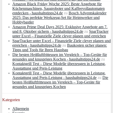
Amazon Black Friday Woche 2025: Beste Angebote für
Küchenmaschinen, Saugroboter und Kaffeevollautomaten
entdecken - haushaltstipps24.de
zu
Bosch Adventskalender
2025: Das perfekte Werkzeug-Set für Heimwerker und
Hobbybastler
Amazon Prime Deal Days 2025: Exklusive Angebote am 7.
und 8. Oktober sichern - haushaltstipps24.de
zu
SparTracker
unter Excel – Finanzielle Ziele clever planen und erreichen
SparTracker unter Excel – Finanzielle Ziele clever planen und
erreichen - haushaltstipps24.de
zu
Baukosten sicher planen:
Tipps und Tools für Ihren Hausbau
Die besten Heißluftfritteusen im Vergleich – Top-Geräte für
gesundes und knuspriges Kochen - haushaltstipps24.de
zu
Kontaktgrill Test – Diese Modelle überzeugen in Leistung,
Ausstattung und Preis-Leistung
Kontaktgrill Test – Diese Modelle überzeugen in Leistung,
Ausstattung und Preis-Leistung - haushaltstipps24.de
zu
Die
besten Heißluftfritteusen im Vergleich – Top-Geräte für
gesundes und knuspriges Kochen
Kategorien
Allgemein