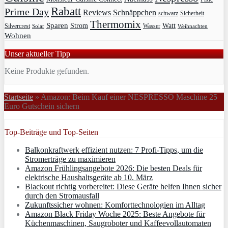
Rabatt
Prime Day
Reviews
Schnäppchen
Sicherheit
schwarz
Thermomix
Sparen
Strom
Watt
Silvercrest
Wasser
Solar
Weihnachten
Wohnen
Unser aktueller Tipp
Keine Produkte gefunden.
Startseite
»
Amazon: Beim Kauf einer NESPRESSO Maschine 25
Euro Gutschein sichern
Top-Beiträge und Top-Seiten
Balkonkraftwerk effizient nutzen: 7 Profi-Tipps, um die
Stromerträge zu maximieren
Amazon Frühlingsangebote 2026: Die besten Deals für
elektrische Haushaltsgeräte ab 10. März
Blackout richtig vorbereitet: Diese Geräte helfen Ihnen sicher
durch den Stromausfall
Zukunftssicher wohnen: Komforttechnologien im Alltag
Amazon Black Friday Woche 2025: Beste Angebote für
Küchenmaschinen, Saugroboter und Kaffeevollautomaten