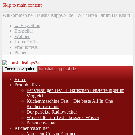
Skip to main content
Willkommen bei Haushaltstipps24.de - Wir helfen Dir im Haushalt!
→ Etsy-Shop
Bestseller
Wohnen
Home Office
Produkttests
Planer
haushaltstipps24.de
Toggle navigation
Home
Produkt Tests
Fenstersauger Test –Elektrischen Fensterreiniger im
Vergleich
Küchenmaschine Test – Die beste All-In-One
Küchenmaschine
Der perfekte Radiowecker
Wasserfilter im Test – besseres Wasser
Personenwaagen
Küchenmaschinen
Monsieur Cuisine Connect