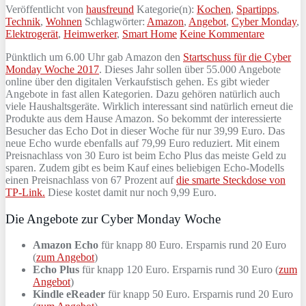
Veröffentlicht von
hausfreund
Kategorie(n):
Kochen
,
Spartipps
,
Technik
,
Wohnen
Schlagwörter:
Amazon
,
Angebot
,
Cyber Monday
,
Elektrogerät
,
Heimwerker
,
Smart Home
Keine Kommentare
Pünktlich um 6.00 Uhr gab Amazon den
Startschuss für die Cyber
Monday Woche 2017
. Dieses Jahr sollen über 55.000 Angebote
online über den digitalen Verkaufstisch gehen. Es gibt wieder
Angebote in fast allen Kategorien. Dazu gehören natürlich auch
viele Haushaltsgeräte. Wirklich interessant sind natürlich erneut die
Produkte aus dem Hause Amazon. So bekommt der interessierte
Besucher das Echo Dot in dieser Woche für nur 39,99 Euro. Das
neue Echo wurde ebenfalls auf 79,99 Euro reduziert. Mit einem
Preisnachlass von 30 Euro ist beim Echo Plus das meiste Geld zu
sparen. Zudem gibt es beim Kauf eines beliebigen Echo-Modells
einen Preisnachlass von 67 Prozent auf
die smarte Steckdose von
TP-Link.
Diese kostet damit nur noch 9,99 Euro.
Die Angebote zur Cyber Monday Woche
Amazon Echo
für knapp 80 Euro. Ersparnis rund 20 Euro
(
zum Angebot
)
Echo Plus
für knapp 120 Euro. Ersparnis rund 30 Euro (
zum
Angebot
)
Kindle eReader
für knapp 50 Euro. Ersparnis rund 20 Euro