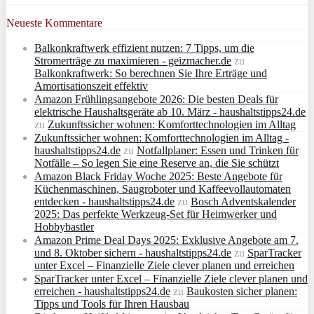
Neueste Kommentare
Balkonkraftwerk effizient nutzen: 7 Tipps, um die
Stromerträge zu maximieren - geizmacher.de
zu
Balkonkraftwerk: So berechnen Sie Ihre Erträge und
Amortisationszeit effektiv
Amazon Frühlingsangebote 2026: Die besten Deals für
elektrische Haushaltsgeräte ab 10. März - haushaltstipps24.de
zu
Zukunftssicher wohnen: Komforttechnologien im Alltag
Zukunftssicher wohnen: Komforttechnologien im Alltag -
haushaltstipps24.de
zu
Notfallplaner: Essen und Trinken für
Notfälle – So legen Sie eine Reserve an, die Sie schützt
Amazon Black Friday Woche 2025: Beste Angebote für
Küchenmaschinen, Saugroboter und Kaffeevollautomaten
entdecken - haushaltstipps24.de
zu
Bosch Adventskalender
2025: Das perfekte Werkzeug-Set für Heimwerker und
Hobbybastler
Amazon Prime Deal Days 2025: Exklusive Angebote am 7.
und 8. Oktober sichern - haushaltstipps24.de
zu
SparTracker
unter Excel – Finanzielle Ziele clever planen und erreichen
SparTracker unter Excel – Finanzielle Ziele clever planen und
erreichen - haushaltstipps24.de
zu
Baukosten sicher planen:
Tipps und Tools für Ihren Hausbau