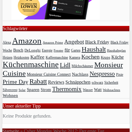
Schlagwörter
Amazon
Angebot
Black Friday
Alexa
Black Friday
Amazon Prime
Haushalt
für
Bosch
DeLonghi
Garten
Woche
Energie
Fenster
Haushaltsplan
Kochen
Kaffee
Küche
Krups
Heizkosten
Heizen
Kaffeemaschine
Kamera
Küchenmaschine
Monsieur
Lidl
Milchschäumer
Cuisine
Nespresso
Nachlass
Monsieur Cuisine Connect
Pixie
Rabatt
Prime Day
Reviews
Schnäppchen
Sicherheit
schwarz
Thermomix
Sparen
Strom
Watt
Silvercrest
Wasser
Solar
Weihnachten
Wohnen
Unser aktueller Tipp
Keine Produkte gefunden.
Startseite
»
Cyber Monday Woche 2017: Der erste Tag