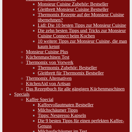
Monsieur Cuisine Zubehör: Bestseller
Gleitbrett Monsieur Cuisine Bestseller
Thermomix Rezepte auf der Monsieur Cuisine
übernehmen?
Lidl: Die 10 besten Tipps zur Monsieur Cuisine
Die zehn besten Tipps und Tricks zur Monsieur
Cuisine Connect beim Kochen
10 weitere Tipps zur Monsieur Cuisine, die man
kaum kennt
Monsieur Cuisine Plus
Küchenmaschinen Test
Thermomix von Vorwerk
Thermomix Zubehör: Bestseller
Gleitbrett für Thermomix Bestseller
Thermomix Alternativen
KitchenAid von Artisan
Das Rezeptbuch für alle gängigen Küchenmaschinen
Specials
Kaffee Special
Kaffeevollautmaten Bestseller
Milchschäumer Tipps
Tipps: Nespresso Kapseln
Die 9 besten Tipps für einen perfekten Kaffee-
Genuss
Milchaufschäumer im Test