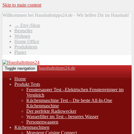
Skip to main content
Willkommen bei Haushaltstipps24.de - Wir helfen Dir im Haushalt!
→ Etsy-Shop
Bestseller
Wohnen
Home Office
Produkttests
Planer
haushaltstipps24.de
Toggle navigation
Home
Produkt Tests
Fenstersauger Test –Elektrischen Fensterreiniger im
Vergleich
Küchenmaschine Test – Die beste All-In-One
Küchenmaschine
Der perfekte Radiowecker
Wasserfilter im Test – besseres Wasser
Personenwaagen
Küchenmaschinen
Monsieur Cuisine Connect