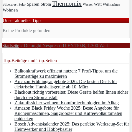
Thermomix
Sparen
Strom
Watt
Silvercrest
Wasser
Solar
Weihnachten
Wohnen
Unser aktueller Tipp
Keine Produkte gefunden.
Startseite
»
Delonghi Nespresso U EN110.B, 1.300 Watt
Top-Beiträge und Top-Seiten
Balkonkraftwerk effizient nutzen: 7 Profi-Tipps, um die
Stromerträge zu maximieren
Amazon Frühlingsangebote 2026: Die besten Deals für
elektrische Haushaltsgeräte ab 10. März
Blackout richtig vorbereitet: Diese Geräte helfen Ihnen sicher
durch den Stromausfall
Zukunftssicher wohnen: Komforttechnologien im Alltag
Amazon Black Friday Woche 2025: Beste Angebote für
Küchenmaschinen, Saugroboter und Kaffeevollautomaten
entdecken
Bosch Adventskalender 2025: Das perfekte Werkzeug-Set für
Heimwerker und Hobbybastler