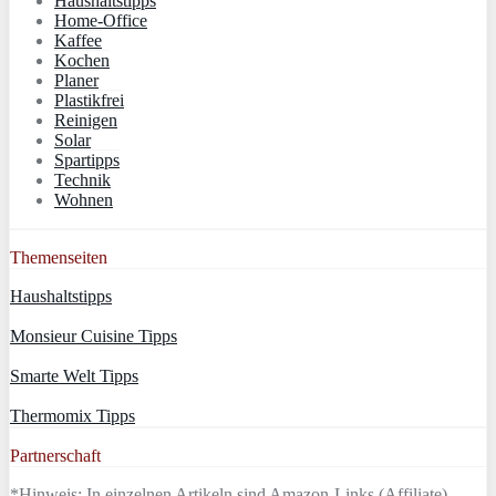
Haushaltstipps
Home-Office
Kaffee
Kochen
Planer
Plastikfrei
Reinigen
Solar
Spartipps
Technik
Wohnen
Themenseiten
Haushaltstipps
Monsieur Cuisine Tipps
Smarte Welt Tipps
Thermomix Tipps
Partnerschaft
*Hinweis: In einzelnen Artikeln sind Amazon-Links (Affiliate)