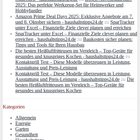
2025: Das perfekte Werkzeug-Set für Heimwerker und
Hobbybastler
Amazon Prime Deal Days 2025: Exklusive Angebote am 7.
und 8. Oktober sichern - haushaltstipps24.de
zu
SparTracker
unter Excel – Finanzielle Ziele clever planen und erreichen
SparTracker unter Excel – Finanzielle Ziele clever planen und
erreichen - haushaltstipps24.de
zu
Baukosten sicher planen:
Tipps und Tools für Ihren Hausbau
Die besten Heißluftfritteusen im Vergleich – Top-Geräte für
gesundes und knuspriges Kochen - haushaltstipps24.de
zu
Kontaktgrill Test – Diese Modelle überzeugen in Leistung,
Ausstattung und Preis-Leistung
Kontaktgrill Test – Diese Modelle überzeugen in Leistung,
Ausstattung und Preis-Leistung - haushaltstipps24.de
zu
Die
besten Heißluftfritteusen im Vergleich – Top-Geräte für
gesundes und knuspriges Kochen
Kategorien
Allgemein
Energie
Garten
Gesundheit