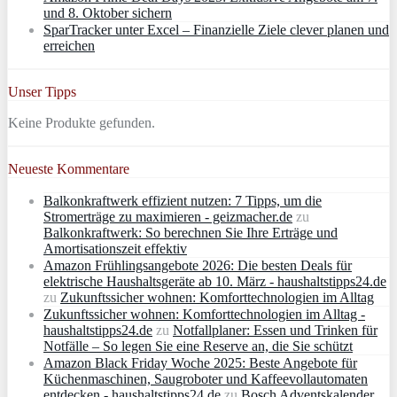
und 8. Oktober sichern
SparTracker unter Excel – Finanzielle Ziele clever planen und
erreichen
Unser Tipps
Keine Produkte gefunden.
Neueste Kommentare
Balkonkraftwerk effizient nutzen: 7 Tipps, um die
Stromerträge zu maximieren - geizmacher.de
zu
Balkonkraftwerk: So berechnen Sie Ihre Erträge und
Amortisationszeit effektiv
Amazon Frühlingsangebote 2026: Die besten Deals für
elektrische Haushaltsgeräte ab 10. März - haushaltstipps24.de
zu
Zukunftssicher wohnen: Komforttechnologien im Alltag
Zukunftssicher wohnen: Komforttechnologien im Alltag -
haushaltstipps24.de
zu
Notfallplaner: Essen und Trinken für
Notfälle – So legen Sie eine Reserve an, die Sie schützt
Amazon Black Friday Woche 2025: Beste Angebote für
Küchenmaschinen, Saugroboter und Kaffeevollautomaten
entdecken - haushaltstipps24.de
zu
Bosch Adventskalender