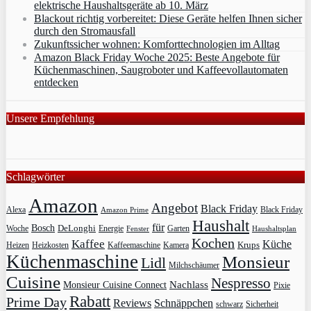
elektrische Haushaltsgeräte ab 10. März
Blackout richtig vorbereitet: Diese Geräte helfen Ihnen sicher
durch den Stromausfall
Zukunftssicher wohnen: Komforttechnologien im Alltag
Amazon Black Friday Woche 2025: Beste Angebote für
Küchenmaschinen, Saugroboter und Kaffeevollautomaten
entdecken
Unsere Empfehlung
Schlagwörter
Amazon
Angebot
Black Friday
Alexa
Black Friday
Amazon Prime
Haushalt
für
Bosch
DeLonghi
Garten
Woche
Energie
Fenster
Haushaltsplan
Kochen
Kaffee
Küche
Krups
Heizkosten
Heizen
Kaffeemaschine
Kamera
Küchenmaschine
Monsieur
Lidl
Milchschäumer
Cuisine
Nespresso
Nachlass
Monsieur Cuisine Connect
Pixie
Rabatt
Prime Day
Reviews
Schnäppchen
Sicherheit
schwarz