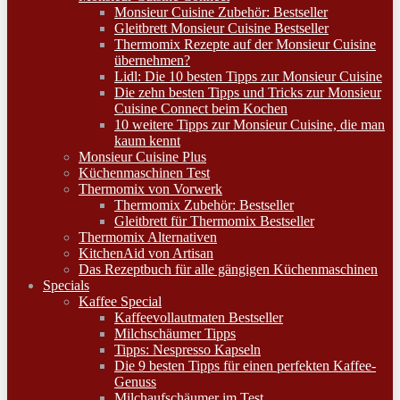
Monsieur Cuisine Zubehör: Bestseller
Gleitbrett Monsieur Cuisine Bestseller
Thermomix Rezepte auf der Monsieur Cuisine
übernehmen?
Lidl: Die 10 besten Tipps zur Monsieur Cuisine
Die zehn besten Tipps und Tricks zur Monsieur
Cuisine Connect beim Kochen
10 weitere Tipps zur Monsieur Cuisine, die man
kaum kennt
Monsieur Cuisine Plus
Küchenmaschinen Test
Thermomix von Vorwerk
Thermomix Zubehör: Bestseller
Gleitbrett für Thermomix Bestseller
Thermomix Alternativen
KitchenAid von Artisan
Das Rezeptbuch für alle gängigen Küchenmaschinen
Specials
Kaffee Special
Kaffeevollautmaten Bestseller
Milchschäumer Tipps
Tipps: Nespresso Kapseln
Die 9 besten Tipps für einen perfekten Kaffee-
Genuss
Milchaufschäumer im Test