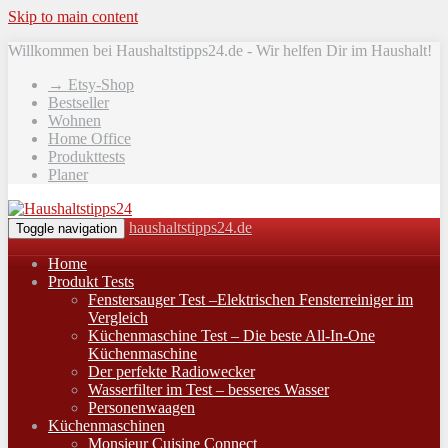
Skip to main content
Willkommen bei Haushaltstipps24.de - Wir helfen Dir im Haushalt!
→ Etsy-Shop
Bestseller
Wohnen
Home Office
Produkttests
Planer
haushaltstipps24.de
Toggle navigation
Home
Produkt Tests
Fenstersauger Test –Elektrischen Fensterreiniger im
Vergleich
Küchenmaschine Test – Die beste All-In-One
Küchenmaschine
Der perfekte Radiowecker
Wasserfilter im Test – besseres Wasser
Personenwaagen
Küchenmaschinen
Monsieur Cuisine Connect