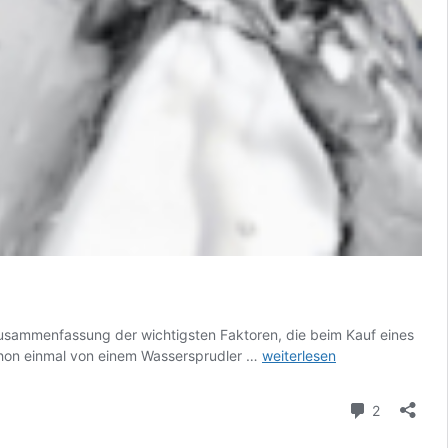
 Zusammenfassung der wichtigsten Faktoren, die beim Kauf eines
Sprudelnde
chon einmal von einem Wassersprudler …
weiterlesen
Tipps:
Alles,
Kommenta
2
was
Sie