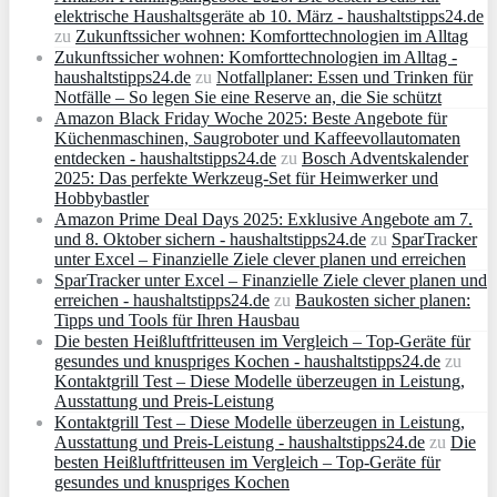
elektrische Haushaltsgeräte ab 10. März - haushaltstipps24.de
zu
Zukunftssicher wohnen: Komforttechnologien im Alltag
Zukunftssicher wohnen: Komforttechnologien im Alltag -
haushaltstipps24.de
zu
Notfallplaner: Essen und Trinken für
Notfälle – So legen Sie eine Reserve an, die Sie schützt
Amazon Black Friday Woche 2025: Beste Angebote für
Küchenmaschinen, Saugroboter und Kaffeevollautomaten
entdecken - haushaltstipps24.de
zu
Bosch Adventskalender
2025: Das perfekte Werkzeug-Set für Heimwerker und
Hobbybastler
Amazon Prime Deal Days 2025: Exklusive Angebote am 7.
und 8. Oktober sichern - haushaltstipps24.de
zu
SparTracker
unter Excel – Finanzielle Ziele clever planen und erreichen
SparTracker unter Excel – Finanzielle Ziele clever planen und
erreichen - haushaltstipps24.de
zu
Baukosten sicher planen:
Tipps und Tools für Ihren Hausbau
Die besten Heißluftfritteusen im Vergleich – Top-Geräte für
gesundes und knuspriges Kochen - haushaltstipps24.de
zu
Kontaktgrill Test – Diese Modelle überzeugen in Leistung,
Ausstattung und Preis-Leistung
Kontaktgrill Test – Diese Modelle überzeugen in Leistung,
Ausstattung und Preis-Leistung - haushaltstipps24.de
zu
Die
besten Heißluftfritteusen im Vergleich – Top-Geräte für
gesundes und knuspriges Kochen