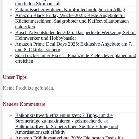
durch den Stromausfall
Zukunftssicher wohnen: Komforttechnologien im Alltag
Amazon Black Friday Woche 2025: Beste Angebote für
Küchenmaschinen, Saugroboter und Kaffeevollautomaten
entdecken
Bosch Adventskalender 2025: Das perfekte Werkzeug-Set für
Heimwerker und Hobbybastler
Amazon Prime Deal Days 2025: Exklusive Angebote am 7.
und 8. Oktober sichern
SparTracker unter Excel – Finanzielle Ziele clever planen und
erreichen
Unser Tipps
Keine Produkte gefunden.
Neueste Kommentare
Balkonkraftwerk effizient nutzen: 7 Tipps, um die
Stromerträge zu maximieren - geizmacher.de
zu
Balkonkraftwerk: So berechnen Sie Ihre Erträge und
Amortisationszeit effektiv
Amazon Frühlingsangebote 2026: Die besten Deals für