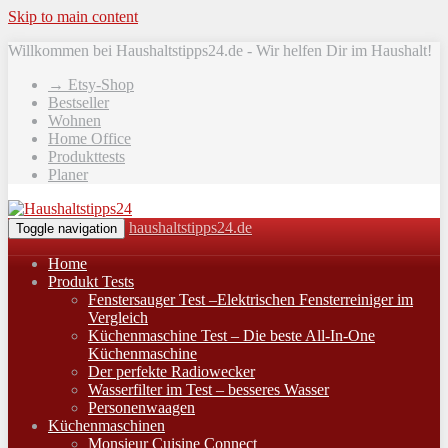
Skip to main content
Willkommen bei Haushaltstipps24.de - Wir helfen Dir im Haushalt!
→ Etsy-Shop
Bestseller
Wohnen
Home Office
Produkttests
Planer
haushaltstipps24.de
Toggle navigation
Home
Produkt Tests
Fenstersauger Test –Elektrischen Fensterreiniger im
Vergleich
Küchenmaschine Test – Die beste All-In-One
Küchenmaschine
Der perfekte Radiowecker
Wasserfilter im Test – besseres Wasser
Personenwaagen
Küchenmaschinen
Monsieur Cuisine Connect