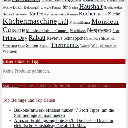
Haushalt
für
Bosch
DeLonghi
Garten
Woche
Energie
Fenster
Haushaltsplan
Kochen
Kaffee
Küche
Krups
Heizkosten
Heizen
Kaffeemaschine
Kamera
Küchenmaschine
Monsieur
Lidl
Milchschäumer
Cuisine
Nespresso
Nachlass
Monsieur Cuisine Connect
Pixie
Rabatt
Prime Day
Reviews
Schnäppchen
Sicherheit
schwarz
Thermomix
Sparen
Strom
Watt
Silvercrest
Wasser
Solar
Weihnachten
Wohnen
Unser aktueller Tipp
Keine Produkte gefunden.
Startseite
»
Neues Zubehör für die Monsieur Cuisine Connect
Top-Beiträge und Top-Seiten
Balkonkraftwerk effizient nutzen: 7 Profi-Tipps, um die
Stromerträge zu maximieren
Amazon Frühlingsangebote 2026: Die besten Deals für
elektrische Haushaltsgeräte ab 10. März