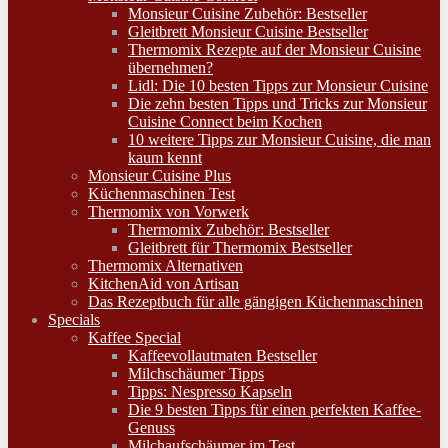
Monsieur Cuisine Zubehör: Bestseller
Gleitbrett Monsieur Cuisine Bestseller
Thermomix Rezepte auf der Monsieur Cuisine
übernehmen?
Lidl: Die 10 besten Tipps zur Monsieur Cuisine
Die zehn besten Tipps und Tricks zur Monsieur
Cuisine Connect beim Kochen
10 weitere Tipps zur Monsieur Cuisine, die man
kaum kennt
Monsieur Cuisine Plus
Küchenmaschinen Test
Thermomix von Vorwerk
Thermomix Zubehör: Bestseller
Gleitbrett für Thermomix Bestseller
Thermomix Alternativen
KitchenAid von Artisan
Das Rezeptbuch für alle gängigen Küchenmaschinen
Specials
Kaffee Special
Kaffeevollautmaten Bestseller
Milchschäumer Tipps
Tipps: Nespresso Kapseln
Die 9 besten Tipps für einen perfekten Kaffee-
Genuss
Milchaufschäumer im Test