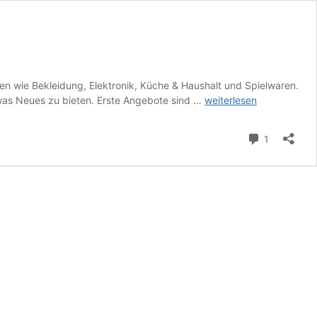
en wie Bekleidung, Elektronik, Küche & Haushalt und Spielwaren.
Amazon
as Neues zu bieten. Erste Angebote sind …
weiterlesen
startet
den
Kommenta
1
nächsten
Prime
Day
am
16.
und
17.
Juli